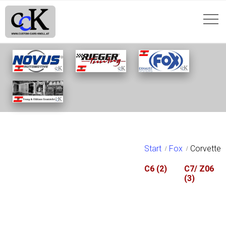
CORVETTE
Start
Fox
Corvette
C6
(2)
C7/ Z06
(3)