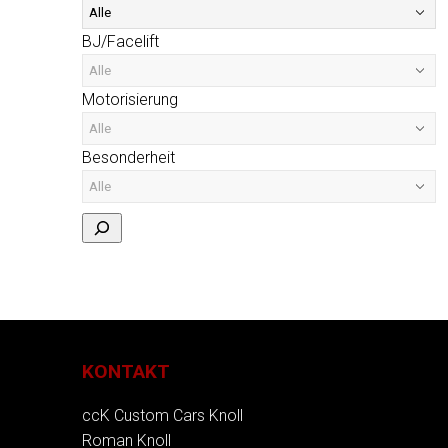
BJ/Facelift
Motorisierung
Besonderheit
KONTAKT
ccK Custom Cars Knoll
Roman Knoll