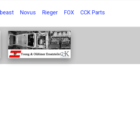
tbeast
Novus
Rieger
FOX
CCK Parts