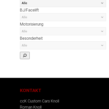
BJ/Facelift
Motorisierung
Besonderheit
KONTAKT
ccK Custom Cars Knoll
Roman Knoll