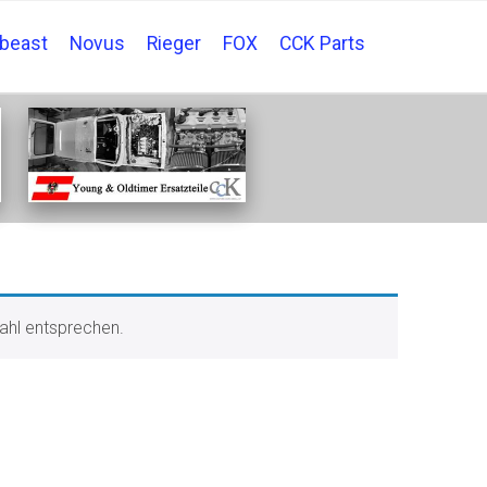
tbeast
Novus
Rieger
FOX
CCK Parts
ahl entsprechen.