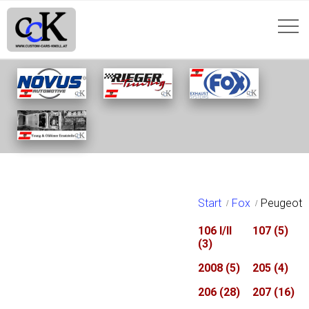
PEUGEOT
Start
Fox
Peugeot
106 I/II
107
(5)
(3)
2008
(5)
205
(4)
206
(28)
207
(16)