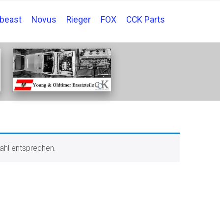
tbeast
Novus
Rieger
FOX
CCK Parts
ahl entsprechen.