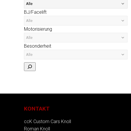
BJ/Facelift
Motorisierung
Besonderheit
KONTAKT
ccK Custom Cars Knoll
Roman Knoll