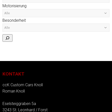
Motorisierung
Besonderheit
KONTAKT
ccK Custom Cars Knoll
Roman Knoll
Eselsteiggraben 5a
3243 St. Leonhard / Forst