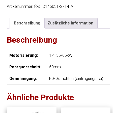
EG3
Artikelnummer:
foxHO145031-271-HA
End-
und
Beschreibung
Zusätzliche Information
Vorschalldämpfer
-
Beschreibung
1x90
Typ
24
Motorisierung:
1,4l 55/66kW
Menge
Rohrquerschnitt:
50mm
Genehmigung:
EG-Gutachten (eintragungsfrei)
Ähnliche Produkte