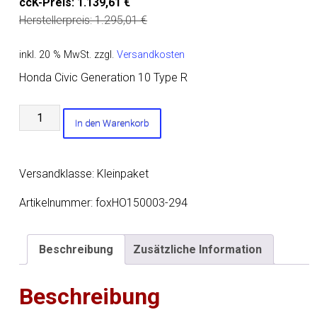
ccK-Preis:
1.139,61
€
Herstellerpreis:
1.295,01
€
inkl. 20 % MwSt.
zzgl.
Versandkosten
Honda Civic Generation 10 Type R
Honda
In den Warenkorb
Civic
X
Type
Versandklasse: Kleinpaket
R
Endschalldämpfer
Artikelnummer:
foxHO150003-294
quer
Ausgang
Beschreibung
Zusätzliche Information
rechts/links
-
Beschreibung
100-
90-