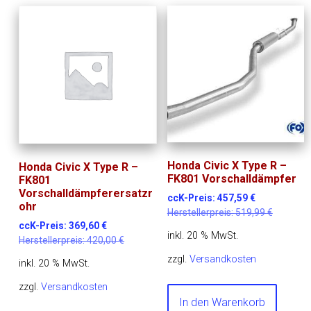
Honda Civic X Type R –
Honda Civic X Type R –
FK801 Vorschalldämpfer
FK801
Vorschalldämpferersatzr
ccK-Preis:
457,59
€
ohr
Herstellerpreis:
519,99
€
ccK-Preis:
369,60
€
inkl. 20 % MwSt.
Herstellerpreis:
420,00
€
zzgl.
Versandkosten
inkl. 20 % MwSt.
zzgl.
Versandkosten
In den Warenkorb