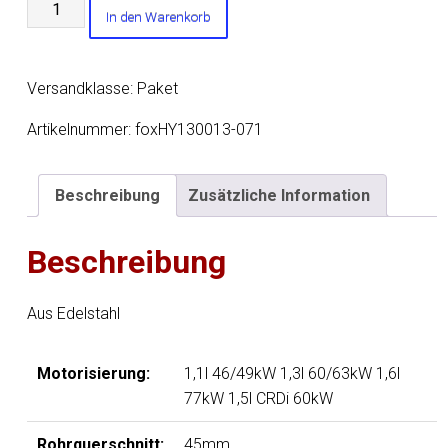
Hyundai
In den Warenkorb
Getz
-
3/5
Versandklasse: Paket
türer
Endschalldämpfer
Artikelnummer:
foxHY130013-071
Ausgang
rechts/links
Beschreibung
Zusätzliche Information
-
1x90
Beschreibung
Typ
13
rechts/links
Aus Edelstahl
Menge
Motorisierung:
1,1l 46/49kW 1,3l 60/63kW 1,6l
77kW 1,5l CRDi 60kW
Rohrquerschnitt:
45mm