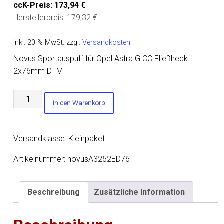
ccK-Preis:
173,94
€
Herstellerpreis:
179,32
€
inkl. 20 % MwSt.
zzgl.
Versandkosten
Novus Sportauspuff für Opel Astra G CC Fließheck
2x76mm DTM
Novus
In den Warenkorb
Sportauspuff
für
Opel
Versandklasse: Kleinpaket
Astra
G
Artikelnummer:
novusA3252ED76
CC
Fließheck
Beschreibung
Zusätzliche Information
2x76mm
DTM
Menge