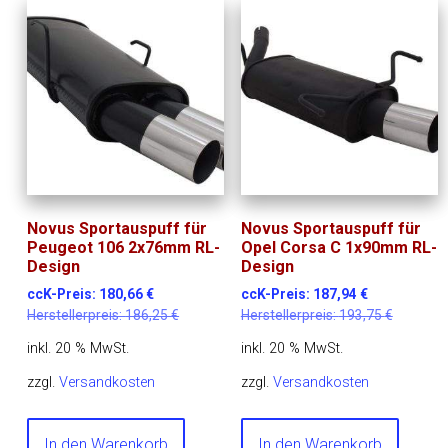
Novus Sportauspuff für
Novus Sportauspuff für
Peugeot 106 2x76mm RL-
Opel Corsa C 1x90mm RL-
Design
Design
ccK-Preis:
180,66
€
ccK-Preis:
187,94
€
Herstellerpreis:
186,25
€
Herstellerpreis:
193,75
€
inkl. 20 % MwSt.
inkl. 20 % MwSt.
zzgl.
Versandkosten
zzgl.
Versandkosten
In den Warenkorb
In den Warenkorb