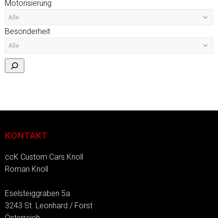
Motorisierung
Besonderheit
KONTAKT
ccK Custom Cars Knoll
Roman Knoll
Eselsteiggraben 5a
3243 St. Leonhard / Forst
Österreich