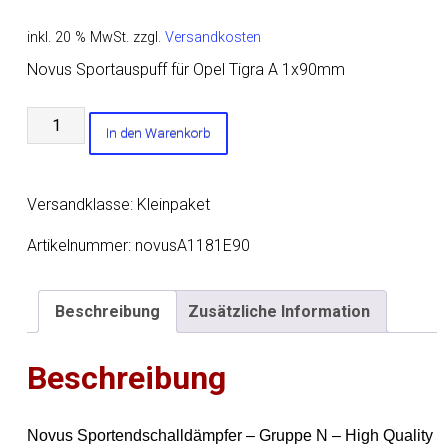
inkl. 20 % MwSt.
zzgl.
Versandkosten
Novus Sportauspuff für Opel Tigra A 1x90mm
Novus
In den Warenkorb
Sportauspuff
für
Opel
Versandklasse: Kleinpaket
Tigra
A
Artikelnummer:
novusA1181E90
1x90mm
Menge
Beschreibung
Zusätzliche Information
Beschreibung
Novus Sportendschalldämpfer – Gruppe N – High Quality