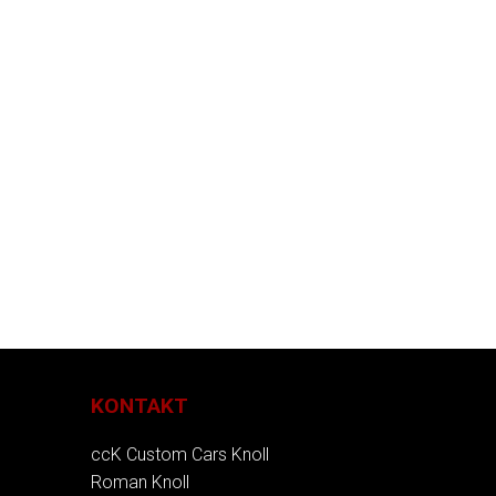
KONTAKT
ccK Custom Cars Knoll
Roman Knoll