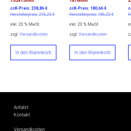
135x75mm
1x76mm
2
ccK-Preis:
238,86
€
ccK-Preis:
180,66
€
c
Herstellerpreis:
246,25
€
Herstellerpreis:
186,25
€
H
inkl. 20 % MwSt.
inkl. 20 % MwSt.
i
zzgl.
Versandkosten
zzgl.
Versandkosten
z
In den Warenkorb
In den Warenkorb
Anfahrt
Kontakt
Versandkosten