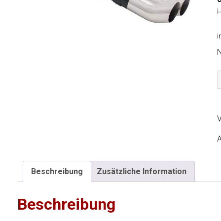
H
i
S
f
V
G
A
Beschreibung
Zusätzliche Information
Beschreibung