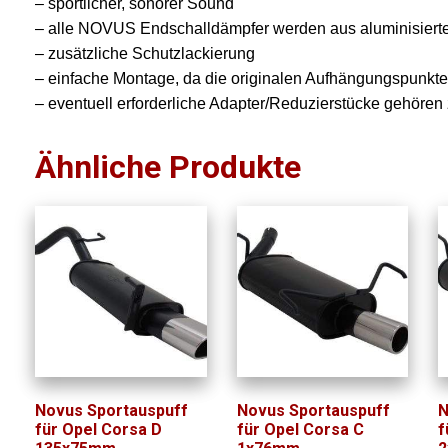
– sportlicher, sonorer Sound
– alle NOVUS Endschalldämpfer werden aus aluminisierten
– zusätzliche Schutzlackierung
– einfache Montage, da die originalen Aufhängungspunkt
– eventuell erforderliche Adapter/Reduzierstücke gehöre
Ähnliche Produkte
Novus Sportauspuff
Novus Sportauspuff
N
für Opel Corsa D
für Opel Corsa C
f