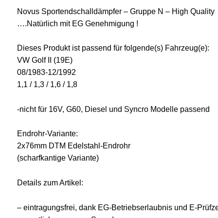
Novus Sportendschalldämpfer – Gruppe N – High Quality
….Natürlich mit EG Genehmigung !
Dieses Produkt ist passend für folgende(s) Fahrzeug(e):
VW Golf II (19E)
08/1983-12/1992
1,1 / 1,3 / 1,6 / 1,8
-nicht für 16V, G60, Diesel und Syncro Modelle passend
Endrohr-Variante:
2x76mm DTM Edelstahl-Endrohr
(scharfkantige Variante)
Details zum Artikel:
– eintragungsfrei, dank EG-Betriebserlaubnis und E-Prüfz