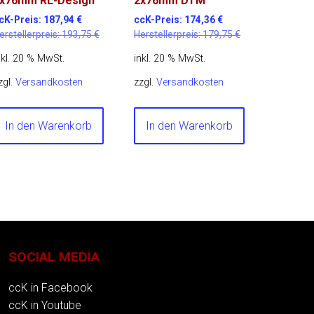
x76mm RL-Design
2x76mm DTM
cK-Preis:
187,94
€
ccK-Preis:
174,36
€
erstellerpreis:
193,75
€
Herstellerpreis:
179,75
€
nkl. 20 % MwSt.
inkl. 20 % MwSt.
zgl.
Versandkosten
zzgl.
Versandkosten
In den Warenkorb
In den Warenkorb
SOCIAL MEDIA
ccK in Facebook
ccK in Youtube