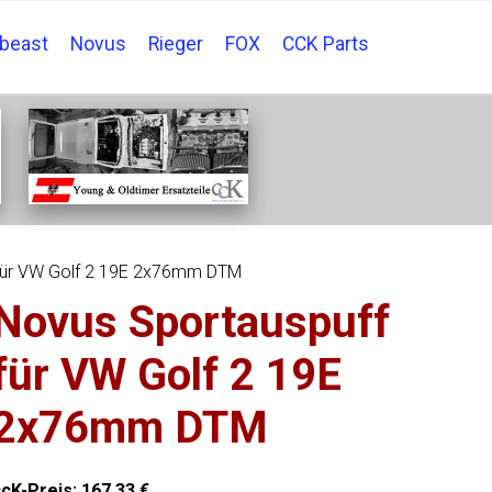
tbeast
Novus
Rieger
FOX
CCK Parts
für VW Golf 2 19E 2x76mm DTM
Novus Sportauspuff
für VW Golf 2 19E
2x76mm DTM
ccK-Preis:
167,33
€