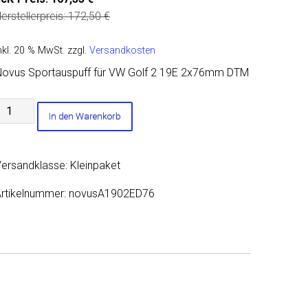
erstellerpreis:
172,50
€
nkl. 20 % MwSt.
zzgl.
Versandkosten
Novus Sportauspuff für VW Golf 2 19E 2x76mm DTM
Novus
In den Warenkorb
portauspuff
ür
VW
ersandklasse: Kleinpaket
olf
2
rtikelnummer:
novusA1902ED76
19E
2x76mm
DTM
Menge