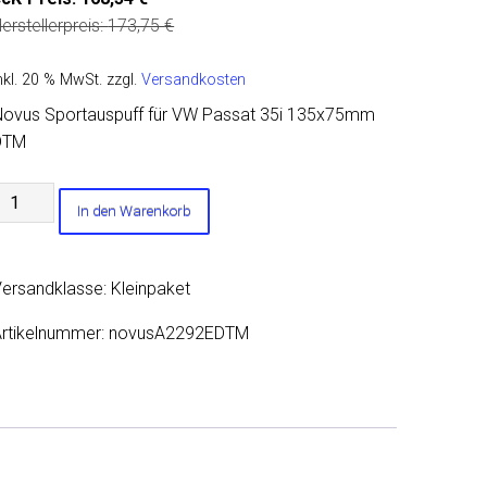
erstellerpreis:
173,75
€
nkl. 20 % MwSt.
zzgl.
Versandkosten
Novus Sportauspuff für VW Passat 35i 135x75mm
DTM
Novus
In den Warenkorb
portauspuff
ür
VW
ersandklasse: Kleinpaket
assat
5i
rtikelnummer:
novusA2292EDTM
135x75mm
DTM
Menge