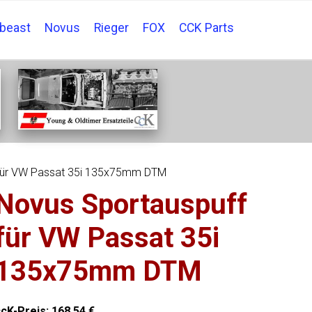
tbeast
Novus
Rieger
FOX
CCK Parts
 für VW Passat 35i 135x75mm DTM
Novus Sportauspuff
für VW Passat 35i
135x75mm DTM
ccK-Preis:
168,54
€