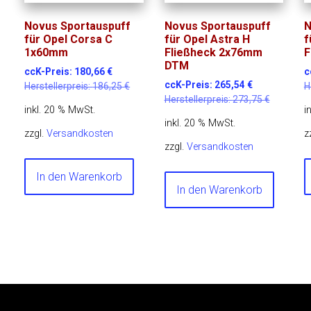
Novus Sportauspuff
Novus Sportauspuff
N
für Opel Corsa C
für Opel Astra H
f
1x60mm
Fließheck 2x76mm
F
DTM
ccK-Preis:
180,66
€
c
ccK-Preis:
265,54
€
Herstellerpreis:
186,25
€
H
Herstellerpreis:
273,75
€
inkl. 20 % MwSt.
i
inkl. 20 % MwSt.
zzgl.
Versandkosten
z
zzgl.
Versandkosten
In den Warenkorb
In den Warenkorb