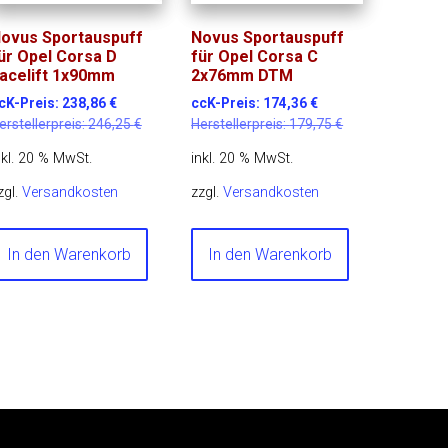
ovus Sportauspuff
Novus Sportauspuff
ür Opel Corsa D
für Opel Corsa C
acelift 1x90mm
2x76mm DTM
cK-Preis:
238,86
€
ccK-Preis:
174,36
€
erstellerpreis:
246,25
€
Herstellerpreis:
179,75
€
nkl. 20 % MwSt.
inkl. 20 % MwSt.
zgl.
Versandkosten
zzgl.
Versandkosten
In den Warenkorb
In den Warenkorb