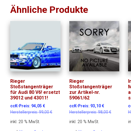
Ähnliche Produkte
Rieger
Rieger
I
Stoßstangenträger
Stoßstangenträger
M
für Audi 80 V6! ersetzt
zur Artikel-nr.
a
39012 und 43011!
59061/62
s
ccK-Preis:
94,05
€
ccK-Preis:
93,10
€
c
Herstellerpreis:
99,00
€
Herstellerpreis:
98,00
€
H
inkl. 20 % MwSt.
inkl. 20 % MwSt.
i