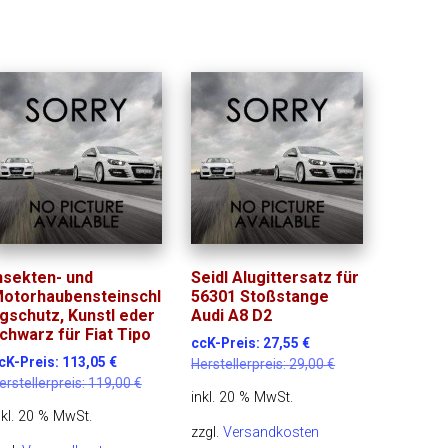
nsekten- und
Seidl Alugittersatz für
otorhaubensteinschl
56301 Stoßstange
gschutz, Kunstl eder
Audi A8 D2
chwarz für Fiat Tipo
ccK-Preis:
27,55
€
cK-Preis:
113,05
€
Herstellerpreis:
29,00
€
erstellerpreis:
119,00
€
inkl. 20 % MwSt.
nkl. 20 % MwSt.
zzgl.
Versandkosten