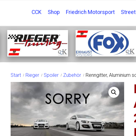
CCK
Shop
Friedrich Motorsport
Stree
SHOP
Start
Rieger
Spoiler
Zubehör
Renngitter, Aluminium 