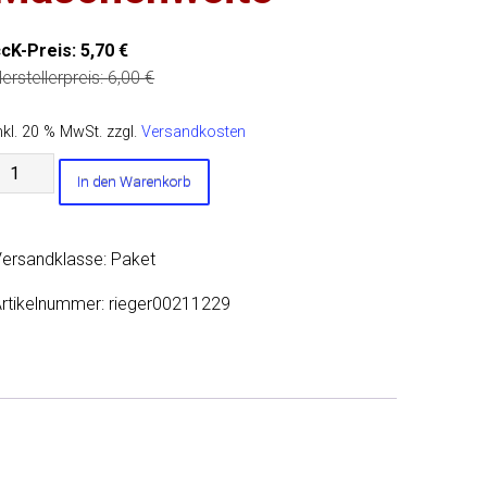
ccK-Preis:
5,70
€
erstellerpreis:
6,00
€
nkl. 20 % MwSt.
zzgl.
Versandkosten
enngitter,
In den Warenkorb
luminium
chwarz
20x8cm
ersandklasse: Paket
it
leiner
rtikelnummer:
rieger00211229
aschenweite
Menge