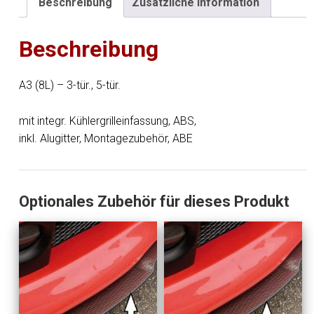
Beschreibung
Zusätzliche Information
ohne
NSW-
Beschreibung
Halterung
Menge
A3 (8L) – 3-tür., 5-tür.
mit integr. Kühlergrilleinfassung, ABS,
inkl. Alugitter, Montagezubehör, ABE
Optionales Zubehör für dieses Produkt