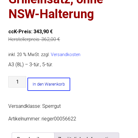
NSW-Halterung
ccK-Preis:
343,90
€
Herstellerpreis:
362,00
€
inkl. 20 % MwSt.
zzgl.
Versandkosten
A3 (8L) – 3-tür., 5-tür.
Rieger
In den Warenkorb
Spoilerstoßstange
S3-
Look
Versandklasse: Sperrgut
für
orig.
Artikelnummer:
rieger00056622
S3-
Grilleinsatz,