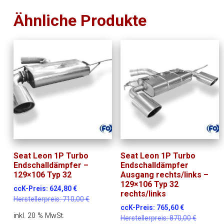
Ähnliche Produkte
Seat Leon 1P Turbo
Seat Leon 1P Turbo
Endschalldämpfer –
Endschalldämpfer
129×106 Typ 32
Ausgang rechts/links –
129×106 Typ 32
ccK-Preis:
624,80
€
rechts/links
Herstellerpreis:
710,00
€
ccK-Preis:
765,60
€
inkl. 20 % MwSt.
Herstellerpreis:
870,00
€