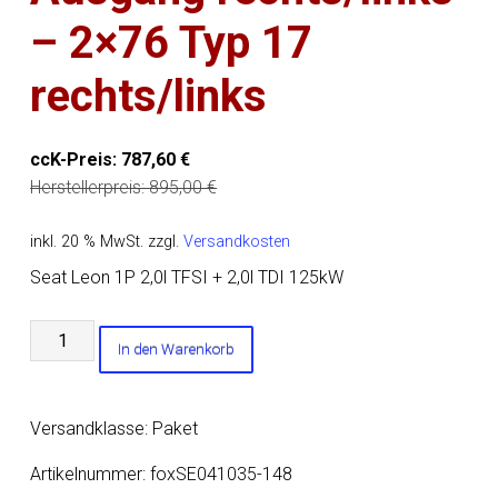
– 2×76 Typ 17
rechts/links
ccK-Preis:
787,60
€
Herstellerpreis:
895,00
€
inkl. 20 % MwSt.
zzgl.
Versandkosten
Seat Leon 1P 2,0l TFSI + 2,0l TDI 125kW
Seat
In den Warenkorb
Leon
1P
Turbo
Versandklasse: Paket
Endschalldämpfer
Ausgang
Artikelnummer:
foxSE041035-148