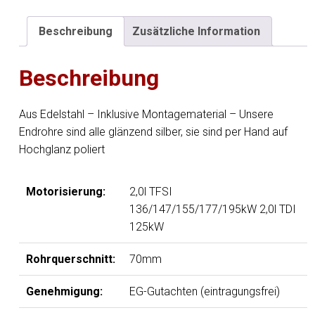
rechts/links
-
Beschreibung
Zusätzliche Information
2x76
Typ
Beschreibung
17
rechts/links
Menge
Aus Edelstahl – Inklusive Montagematerial – Unsere
Endrohre sind alle glänzend silber, sie sind per Hand auf
Hochglanz poliert
Motorisierung:
2,0l TFSI
136/147/155/177/195kW 2,0l TDI
125kW
Rohrquerschnitt:
70mm
Genehmigung:
EG-Gutachten (eintragungsfrei)