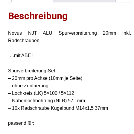
/
Beschreibung
Audi
TT
Roadster
Novus NJT ALU Spurverbreiterung 20mm inkl.
8J
Radschrauben
Menge
….mit ABE !
Spurverbreiterung-Set
– 20mm pro Achse (10mm je Seite)
– ohne Zentrierung
– Lochkreis (LK) 5×100 / 5×112
– Nabenlochbohrung (NLB) 57,1mm
– 10x Radschraube Kugelbund M14x1,5 37mm
passend für: