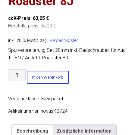
Roadster 8J
ccK-Preis:
63,05
€
Herstellerpreis:
65,00
€
inkl. 20 % MwSt.
zzgl.
Versandkosten
Spurverbreiterung Set 20mm inkl. Radschrauben für Audi
TT 8N / Audi TT Roadster 8J
Spurverbreiterung
In den Warenkorb
Set
20mm
inkl.
Versandklasse: Kleinpaket
Radschrauben
für
Artikelnummer:
novusKS724
Audi
TT
Beschreibung
Zusätzliche Information
8N