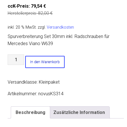
ccK-Preis:
79,54
€
Herstellerpreis:
82,00
€
inkl. 20 % MwSt.
zzgl.
Versandkosten
Spurverbreiterung Set 30mm inkl. Radschrauben für
Mercedes Viano W639
Spurverbreiterung
In den Warenkorb
Set
30mm
inkl.
Versandklasse: Kleinpaket
Radschrauben
für
Artikelnummer:
novusKS314
Mercedes
Viano
Beschreibung
Zusätzliche Information
W639
Menge