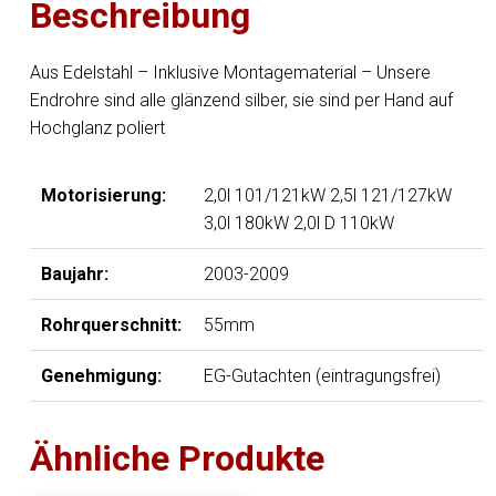
Beschreibung
rechts/links
-
129x106
Aus Edelstahl – Inklusive Montagematerial – Unsere
Typ
Endrohre sind alle glänzend silber, sie sind per Hand auf
44
Hochglanz poliert
rechts/links
Menge
Motorisierung:
2,0l 101/121kW 2,5l 121/127kW
3,0l 180kW 2,0l D 110kW
Baujahr:
2003-2009
Rohrquerschnitt:
55mm
Genehmigung:
EG-Gutachten (eintragungsfrei)
Ähnliche Produkte