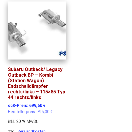
Subaru Outback/ Legacy
Outback BP – Kombi
(Station Wagon)
Endschalldämpfer
rechts/links – 115×85 Typ
44 rechts/links
ccK-Preis:
699,60
€
Herstellerpreis:
795,00
€
inkl. 20 % MwSt.
zzgl.
Versandkosten