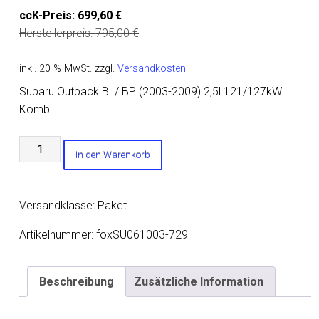
ccK-Preis:
699,60
€
Herstellerpreis:
795,00
€
inkl. 20 % MwSt.
zzgl.
Versandkosten
Subaru Outback BL/ BP (2003-2009) 2,5l 121/127kW
Kombi
Subaru
In den Warenkorb
Outback/
Legacy
Outback
Versandklasse: Paket
BP
-
Artikelnummer:
foxSU061003-729
Kombi
(Station
Beschreibung
Zusätzliche Information
Wagon)
Endschalldämpfer