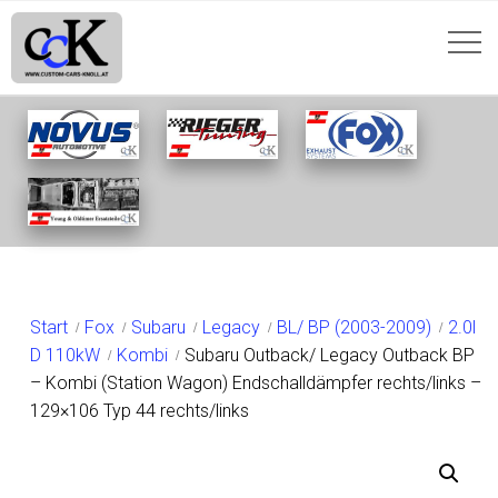
SHOP
Start
Fox
Subaru
Legacy
BL/ BP (2003-2009)
2.0l
D 110kW
Kombi
Subaru Outback/ Legacy Outback BP
– Kombi (Station Wagon) Endschalldämpfer rechts/links –
129×106 Typ 44 rechts/links