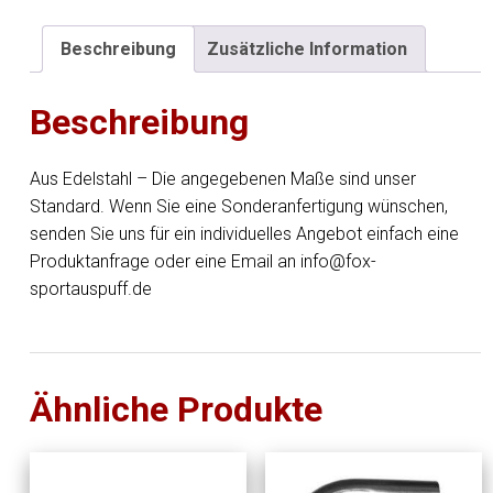
76mm
Schenkellänge
Beschreibung
Zusätzliche Information
L1:
ca.
Beschreibung
115mm
-
Radius:
Aus Edelstahl – Die angegebenen Maße sind unser
114mm
Standard. Wenn Sie eine Sonderanfertigung wünschen,
Menge
senden Sie uns für ein individuelles Angebot einfach eine
Produktanfrage oder eine Email an info@fox-
sportauspuff.de
Ähnliche Produkte