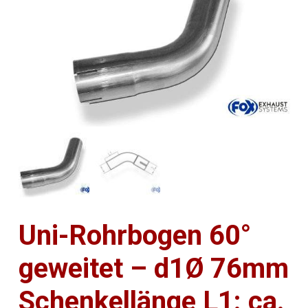
Uni-Rohrbogen 60°
geweitet – d1Ø 76mm
Schenkellänge L1: ca.