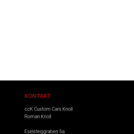
KONTAKT
ccK Custom Cars Knoll
Roman Knoll
Eselsteiggraben 5a