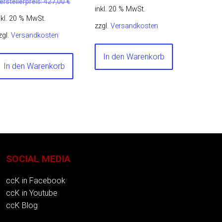
erstellerpreis:
427,00
€
inkl. 20 % MwSt.
nkl. 20 % MwSt.
zzgl.
Versandkosten
zgl.
Versandkosten
In den Warenkorb
In den Warenkorb
SOCIAL MEDIA
ccK in Facebook
ccK in Youtube
ccK Blog