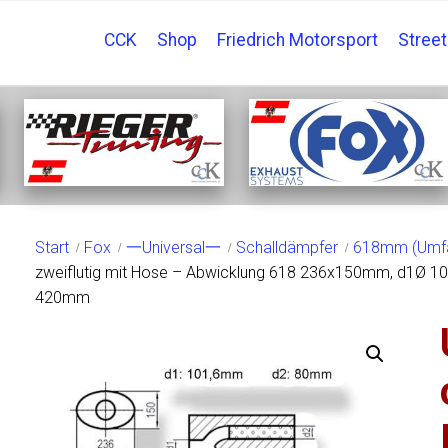
CCK
Shop
Friedrich Motorsport
Stree
SHOP
Start
Fox
一Universal一
Schalldämpfer
618mm (Umf
zweiflutig mit Hose – Abwicklung 618 236x150mm, d1Ø 
420mm