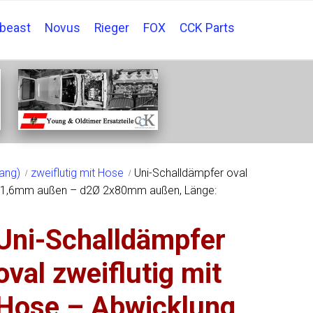
tbeast
Novus
Rieger
FOX
CCK Parts
ang)
zweiflutig mit Hose
Uni-Schalldämpfer oval
101,6mm außen – d2Ø 2x80mm außen, Länge:
Uni-Schalldämpfer
oval zweiflutig mit
Hose – Abwicklung