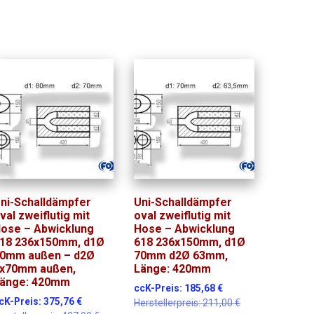
Menge
ni-Schalldämpfer
Uni-Schalldämpfer
val zweiflutig mit
oval zweiflutig mit
ose – Abwicklung
Hose – Abwicklung
18 236x150mm, d1Ø
618 236x150mm, d1Ø
0mm außen – d2Ø
70mm d2Ø 63mm,
x70mm außen,
Länge: 420mm
änge: 420mm
ccK-Preis:
185,68
€
cK-Preis:
375,76
€
Herstellerpreis:
211,00
€