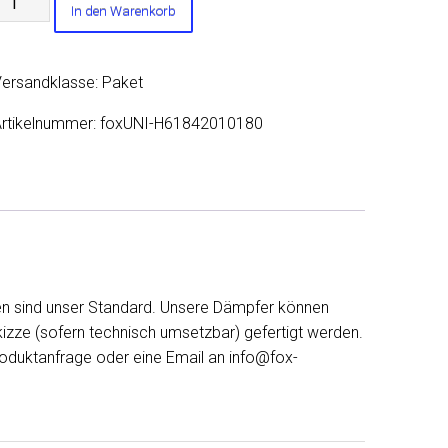
In den Warenkorb
challdämpfer
val
weiflutig
ersandklasse: Paket
it
Hose
rtikelnummer:
foxUNI-H61842010180
bwicklung
618
236x150mm,
d1Ø
101,6mm
ußen
n sind unser Standard. Unsere Dämpfer können
izze (sofern technisch umsetzbar) gefertigt werden.
d2Ø
Produktanfrage oder eine Email an info@fox-
2x80mm
ußen,
änge:
420mm