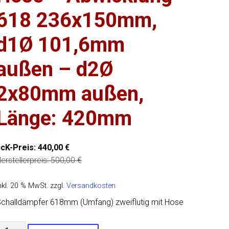
618 236x150mm,
d1Ø 101,6mm
außen – d2Ø
2x80mm außen,
Länge: 420mm
ccK-Preis:
440,00
€
erstellerpreis:
500,00
€
nkl. 20 % MwSt.
zzgl.
Versandkosten
challdämpfer 618mm (Umfang) zweiflutig mit Hose
ni-