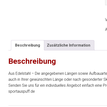
S
o
z
V
m
A
-
A
Beschreibung
Zusätzliche Information
Beschreibung
a
Aus Edelstahl – Die angegebenen Längen sowie Aufbauarte
-
auch in Ihrer gewünschten Länge oder nach gesonderter Sk
Senden Sie uns für ein individuelles Angebot einfach eine 
sportauspuff.de
a
L