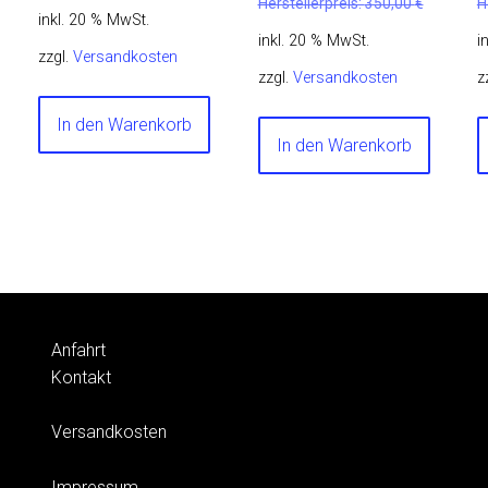
Herstellerpreis:
350,00
€
H
inkl. 20 % MwSt.
inkl. 20 % MwSt.
i
zzgl.
Versandkosten
zzgl.
Versandkosten
z
In den Warenkorb
In den Warenkorb
Anfahrt
Kontakt
Versandkosten
Impressum