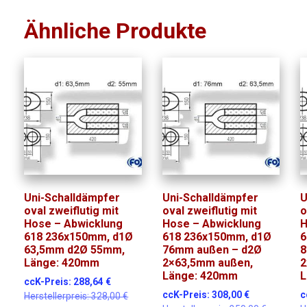
Ähnliche Produkte
Uni-Schalldämpfer
Uni-Schalldämpfer
U
oval zweiflutig mit
oval zweiflutig mit
o
Hose – Abwicklung
Hose – Abwicklung
H
618 236x150mm, d1Ø
618 236x150mm, d1Ø
6
63,5mm d2Ø 55mm,
76mm außen – d2Ø
8
Länge: 420mm
2×63,5mm außen,
2
Länge: 420mm
L
ccK-Preis:
288,64
€
ccK-Preis:
308,00
€
c
Herstellerpreis:
328,00
€