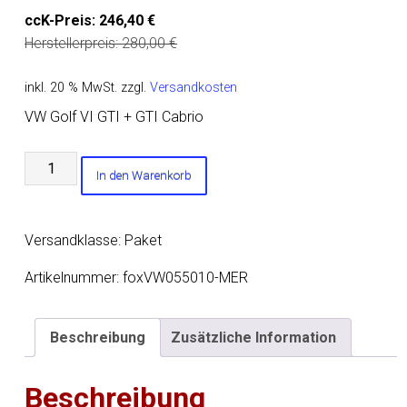
ccK-Preis:
246,40
€
Herstellerpreis:
280,00
€
inkl. 20 % MwSt.
zzgl.
Versandkosten
VW Golf VI GTI + GTI Cabrio
VW
In den Warenkorb
Golf
VI
GTI
Versandklasse: Paket
Mittelschalldämpferersatzrohr
Menge
Artikelnummer:
foxVW055010-MER
Beschreibung
Zusätzliche Information
Beschreibung