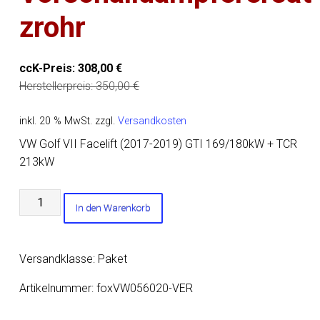
zrohr
ccK-Preis:
308,00
€
Herstellerpreis:
350,00
€
inkl. 20 % MwSt.
zzgl.
Versandkosten
VW Golf VII Facelift (2017-2019) GTI 169/180kW + TCR
213kW
VW
In den Warenkorb
Golf
VII
-
Versandklasse: Paket
2,0l
GTI/
Artikelnummer:
foxVW056020-VER
TCR