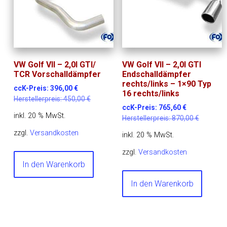
VW Golf VII – 2,0l GTI/
VW Golf VII – 2,0l GTI
TCR Vorschalldämpfer
Endschalldämpfer
rechts/links – 1×90 Typ
ccK-Preis:
396,00
€
16 rechts/links
Herstellerpreis:
450,00
€
ccK-Preis:
765,60
€
inkl. 20 % MwSt.
Herstellerpreis:
870,00
€
zzgl.
Versandkosten
inkl. 20 % MwSt.
zzgl.
Versandkosten
In den Warenkorb
In den Warenkorb