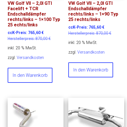
VW Golf VII – 2,0l GTI
VW Golf VII – 2,0l GTI
Facelift + TCR
Endschalldämpfer
Endschalldämpfer
rechts/links – 1×90 Typ
rechts/links – 1×100 Typ
25 rechts/links
25 echts/links
ccK-Preis:
765,60
€
ccK-Preis:
765,60
€
Herstellerpreis:
870,00
€
Herstellerpreis:
870,00
€
inkl. 20 % MwSt.
inkl. 20 % MwSt.
zzgl.
Versandkosten
zzgl.
Versandkosten
In den Warenkorb
In den Warenkorb