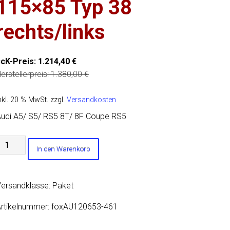
115×85 Typ 38
rechts/links
ccK-Preis:
1.214,40
€
erstellerpreis:
1.380,00
€
nkl. 20 % MwSt.
zzgl.
Versandkosten
udi A5/ S5/ RS5 8T/ 8F Coupe RS5
udi
In den Warenkorb
RS5
8T
ersandklasse: Paket
ndschalldämpfer
echts/links
rtikelnummer:
foxAU120653-461