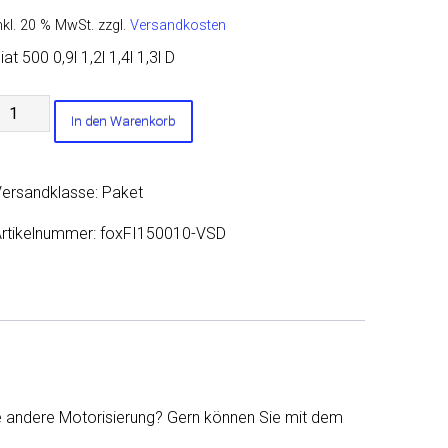
nkl. 20 % MwSt.
zzgl.
Versandkosten
iat 500 0,9l 1,2l 1,4l 1,3l D
iat
In den Warenkorb
00/
500C
orschalldämpfer
ersandklasse: Paket
Menge
rtikelnummer:
foxFI150010-VSD
ne andere Motorisierung? Gern können Sie mit dem