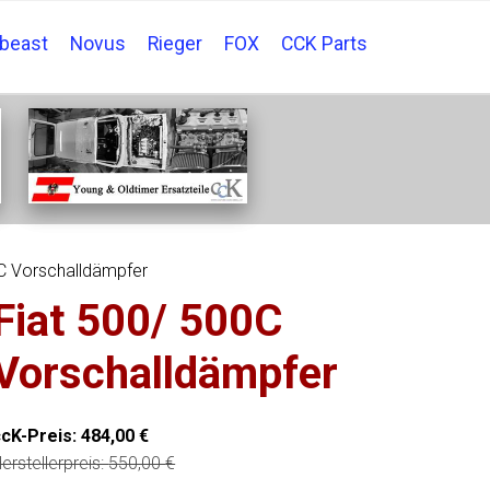
tbeast
Novus
Rieger
FOX
CCK Parts
C Vorschalldämpfer
Fiat 500/ 500C
Vorschalldämpfer
ccK-Preis:
484,00
€
erstellerpreis:
550,00
€