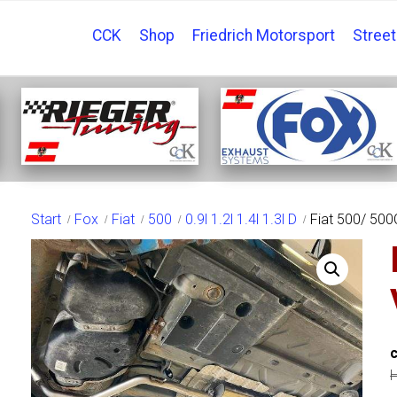
CCK
Shop
Friedrich Motorsport
Stree
SHOP
Start
Fox
Fiat
500
0.9l 1.2l 1.4l 1.3l D
Fiat 500/ 500
H