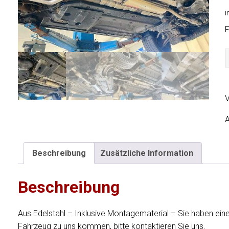
i
F
F
5
V
V
A
Beschreibung
Zusätzliche Information
Beschreibung
Aus Edelstahl – Inklusive Montagematerial – Sie haben ei
Fahrzeug zu uns kommen, bitte kontaktieren Sie uns.