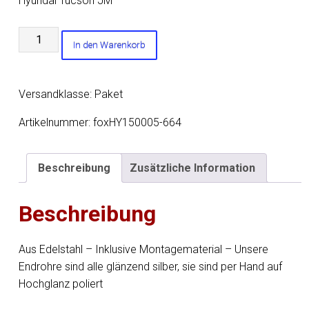
Hyundai Tucson JM
Hyundai
In den Warenkorb
Tucson
Allrad
2,7l
Versandklasse: Paket
-
JM
Artikelnummer:
foxHY150005-664
Endschalldämpfer
quer
Beschreibung
Zusätzliche Information
Ausgang
rechts/links
Beschreibung
-
2x88x79
Typ
Aus Edelstahl – Inklusive Montagematerial – Unsere
70
Endrohre sind alle glänzend silber, sie sind per Hand auf
rechts/links
Hochglanz poliert
Menge