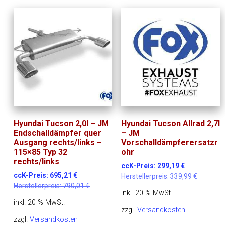
Hyundai Tucson 2,0l – JM
Hyundai Tucson Allrad 2,7l
Endschalldämpfer quer
– JM
Ausgang rechts/links –
Vorschalldämpferersatzr
115×85 Typ 32
ohr
rechts/links
ccK-Preis:
299,19
€
ccK-Preis:
695,21
€
Herstellerpreis:
339,99
€
Herstellerpreis:
790,01
€
inkl. 20 % MwSt.
inkl. 20 % MwSt.
zzgl.
Versandkosten
zzgl.
Versandkosten