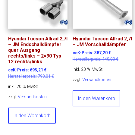
Hyundai Tucson Allrad 2,7l
Hyundai Tucson Allrad 2,7l
– JM Endschalldämpfer
– JM Vorschalldämpfer
quer Ausgang
ccK-Preis:
387,20
€
rechts/links – 2×90 Typ
Herstellerpreis:
440,00
€
12 rechts/links
inkl. 20 % MwSt.
ccK-Preis:
695,21
€
Herstellerpreis:
790,01
€
zzgl.
Versandkosten
inkl. 20 % MwSt.
zzgl.
Versandkosten
In den Warenkorb
In den Warenkorb