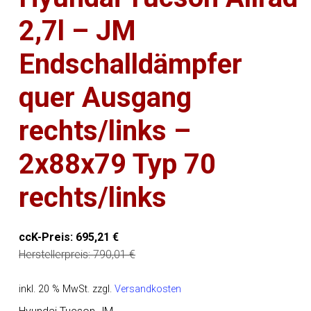
2,7l – JM
Endschalldämpfer
quer Ausgang
rechts/links –
2x88x79 Typ 70
rechts/links
ccK-Preis:
695,21
€
Herstellerpreis:
790,01
€
inkl. 20 % MwSt.
zzgl.
Versandkosten