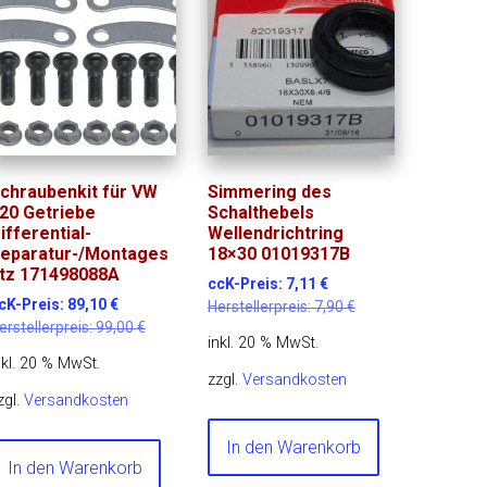
chraubenkit für VW
Simmering des
20 Getriebe
Schalthebels
ifferential-
Wellendrichtring
eparatur-/Montages
18×30 01019317B
tz 171498088A
ccK-Preis:
7,11
€
cK-Preis:
89,10
€
Herstellerpreis:
7,90
€
erstellerpreis:
99,00
€
inkl. 20 % MwSt.
nkl. 20 % MwSt.
zzgl.
Versandkosten
zgl.
Versandkosten
In den Warenkorb
In den Warenkorb