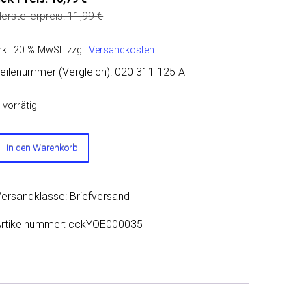
erstellerpreis:
11,99
€
nkl. 20 % MwSt.
zzgl.
Versandkosten
eilenummer (Vergleich): 020 311 125 A
 vorrätig
adellager
In den Warenkorb
2x30x18
020311125A
Menge
ersandklasse: Briefversand
rtikelnummer:
cckYOE000035