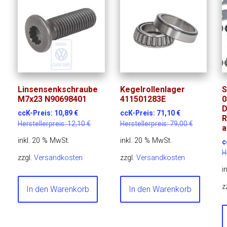
Linsensenkschraube
Kegelrollenlager
S
M7x23 N90698401
411501283E
0
D
ccK-Preis:
10,89
€
ccK-Preis:
71,10
€
R
Herstellerpreis:
12,10
€
Herstellerpreis:
79,00
€
a
inkl. 20 % MwSt.
inkl. 20 % MwSt.
c
H
zzgl.
Versandkosten
zzgl.
Versandkosten
i
z
In den Warenkorb
In den Warenkorb