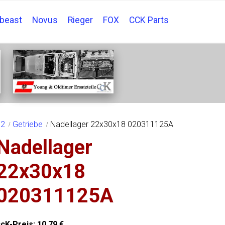
tbeast
Novus
Rieger
FOX
CCK Parts
 2
Getriebe
Nadellager 22x30x18 020311125A
Nadellager
22x30x18
020311125A
ccK-Preis:
10,79
€