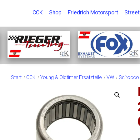
CCK
Shop
Friedrich Motorsport
Stree
SHOP
Start
CCK
Young & Oldtimer Ersatzteile
VW
Scirocco