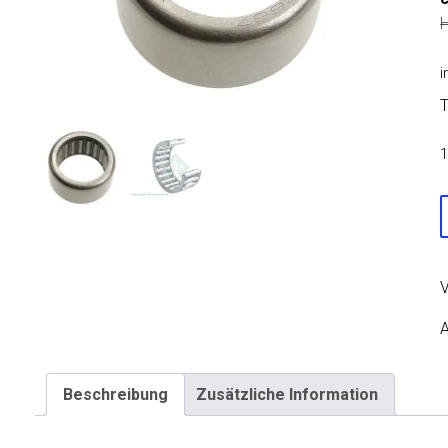
H
i
T
1
N
2
V
A
Beschreibung
Zusätzliche Information