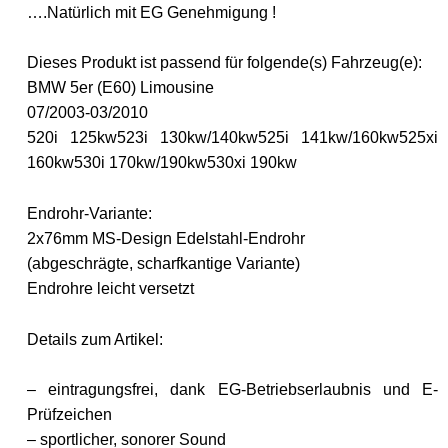
….Natürlich mit EG Genehmigung !
Dieses Produkt ist passend für folgende(s) Fahrzeug(e):
BMW 5er (E60) Limousine
07/2003-03/2010
520i 125kw
523i 130kw/140kw
525i 141kw/160kw
525xi
160kw
530i 170kw/190kw
530xi 190kw
Endrohr-Variante:
2x76mm MS-Design Edelstahl-Endrohr
(abgeschrägte, scharfkantige Variante)
Endrohre leicht versetzt
Details zum Artikel:
– eintragungsfrei, dank EG-Betriebserlaubnis und E-
Prüfzeichen
– sportlicher, sonorer Sound