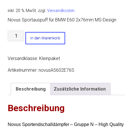
inkl. 20 % MwSt.
zzgl.
Versandkosten
Novus Sportauspuff für BMW E60 2x76mm MS-Design
Novus
In den Warenkorb
Sportauspuff
für
BMW
Versandklasse: Kleinpaket
E60
2x76mm
Artikelnummer:
novusA5602E76S
MS-
Design
Beschreibung
Zusätzliche Information
Menge
Beschreibung
Novus Sportendschalldämpfer – Gruppe N – High Quality