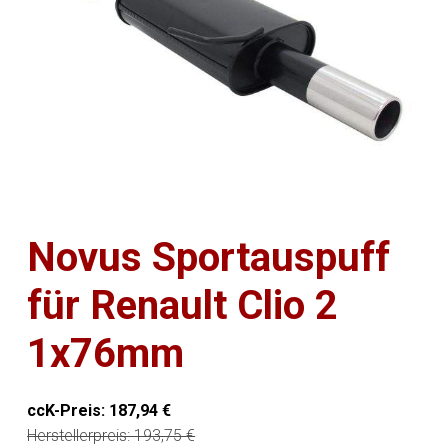
Novus Sportauspuff
für Renault Clio 2
1x76mm
ccK-Preis:
187,94
€
Herstellerpreis:
193,75
€