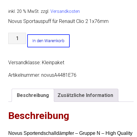
inkl. 20 % MwSt.
zzgl.
Versandkosten
Novus Sportauspuff für Renault Clio 2 1x76mm
Novus
In den Warenkorb
Sportauspuff
für
Renault
Versandklasse: Kleinpaket
Clio
2
Artikelnummer:
novusA4481E76
1x76mm
Menge
Beschreibung
Zusätzliche Information
Beschreibung
Novus Sportendschalldämpfer – Gruppe N – High Quality