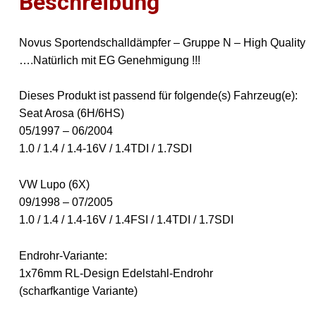
Beschreibung
Menge
Novus Sportendschalldämpfer – Gruppe N – High Quality
….Natürlich mit EG Genehmigung !!!
Dieses Produkt ist passend für folgende(s) Fahrzeug(e):
Seat Arosa (6H/6HS)
05/1997 – 06/2004
1.0 / 1.4 / 1.4-16V / 1.4TDI / 1.7SDI
VW Lupo (6X)
09/1998 – 07/2005
1.0 / 1.4 / 1.4-16V / 1.4FSI / 1.4TDI / 1.7SDI
Endrohr-Variante:
1x76mm RL-Design Edelstahl-Endrohr
(scharfkantige Variante)