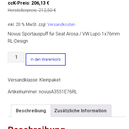
ccK-Preis:
206,13
€
Herstellerpreis:
212,50
€
inkl. 20 % MwSt.
zzgl.
Versandkosten
Novus Sportauspuff für Seat Arosa / VW Lupo 1x76mm
RL-Design
Novus
In den Warenkorb
Sportauspuff
für
Seat
Versandklasse: Kleinpaket
Arosa
/
Artikelnummer:
novusA3551E76RL
VW
Lupo
Beschreibung
Zusätzliche Information
1x76mm
RL-
Design