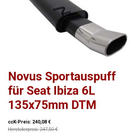
Novus Sportauspuff
für Seat Ibiza 6L
135x75mm DTM
ccK-Preis:
240,08
€
Herstellerpreis:
247,50
€