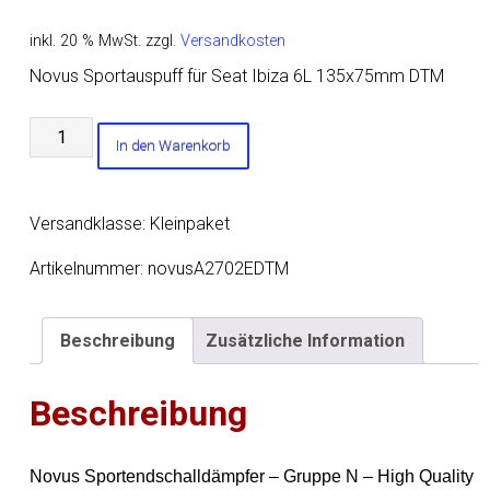
inkl. 20 % MwSt.
zzgl.
Versandkosten
Novus Sportauspuff für Seat Ibiza 6L 135x75mm DTM
Novus
In den Warenkorb
Sportauspuff
für
Seat
Versandklasse: Kleinpaket
Ibiza
6L
Artikelnummer:
novusA2702EDTM
135x75mm
DTM
Beschreibung
Zusätzliche Information
Menge
Beschreibung
Novus Sportendschalldämpfer – Gruppe N – High Quality