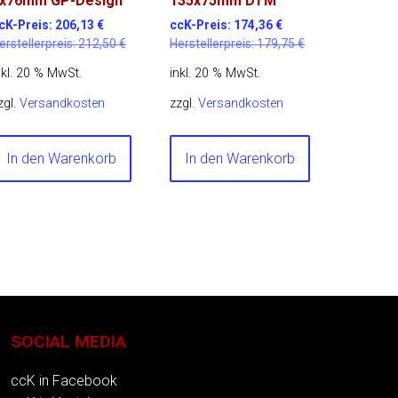
x76mm GP-Design
135x75mm DTM
cK-Preis:
206,13
€
ccK-Preis:
174,36
€
erstellerpreis:
212,50
€
Herstellerpreis:
179,75
€
nkl. 20 % MwSt.
inkl. 20 % MwSt.
zgl.
Versandkosten
zzgl.
Versandkosten
In den Warenkorb
In den Warenkorb
SOCIAL MEDIA
ccK in Facebook