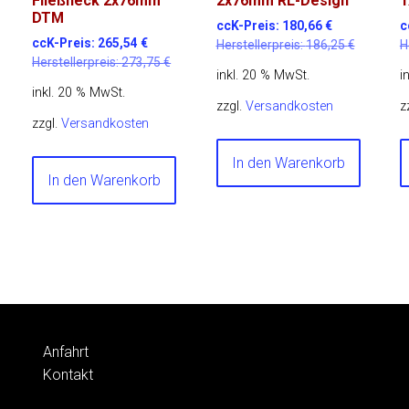
Fließheck 2x76mm
2x76mm RL-Design
1
DTM
ccK-Preis:
180,66
€
c
ccK-Preis:
265,54
€
Herstellerpreis:
186,25
€
H
Herstellerpreis:
273,75
€
inkl. 20 % MwSt.
i
inkl. 20 % MwSt.
zzgl.
Versandkosten
z
zzgl.
Versandkosten
In den Warenkorb
In den Warenkorb
Anfahrt
Kontakt