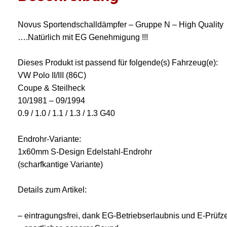
Novus Sportendschalldämpfer – Gruppe N – High Quality
….Natürlich mit EG Genehmigung !!!
Dieses Produkt ist passend für folgende(s) Fahrzeug(e):
VW Polo II/III (86C)
Coupe & Steilheck
10/1981 – 09/1994
0.9 / 1.0 / 1.1 / 1.3 / 1.3 G40
Endrohr-Variante:
1x60mm S-Design Edelstahl-Endrohr
(scharfkantige Variante)
Details zum Artikel:
– eintragungsfrei, dank EG-Betriebserlaubnis und E-Prüfz