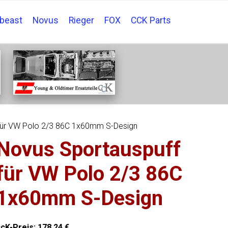
tbeast
Novus
Rieger
FOX
CCK Parts
für VW Polo 2/3 86C 1x60mm S-Design
Novus Sportauspuff
für VW Polo 2/3 86C
1x60mm S-Design
ccK-Preis:
178,24
€