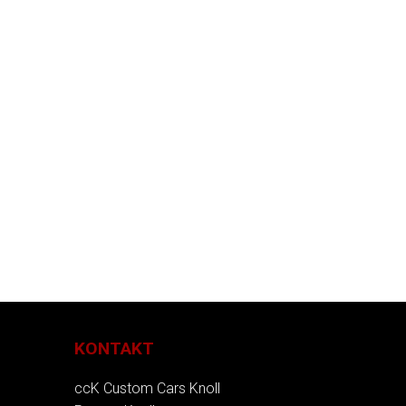
KONTAKT
ccK Custom Cars Knoll