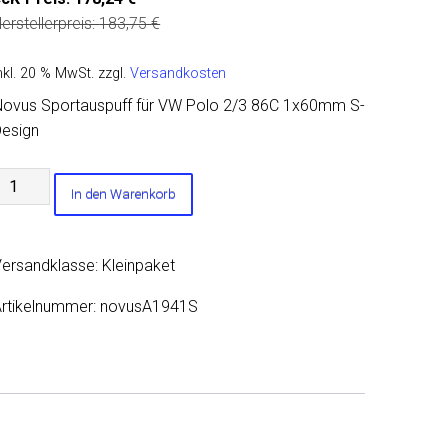
erstellerpreis:
183,75
€
nkl. 20 % MwSt.
zzgl.
Versandkosten
ovus Sportauspuff für VW Polo 2/3 86C 1x60mm S-
Design
Novus
In den Warenkorb
portauspuff
ür
VW
ersandklasse: Kleinpaket
olo
/3
rtikelnummer:
novusA1941S
86C
1x60mm
-
esign
Menge