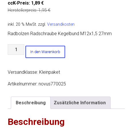
ccK-Preis:
1,89
€
Herstellerpreis:
1,95
€
inkl. 20 % MwSt.
zzgl.
Versandkosten
Radbolzen Radschraube Kegelbund M12x1,5 27mm
Radbolzen
In den Warenkorb
Radschraube
Kegelbund
M12x1,5
Versandklasse: Kleinpaket
27mm
Menge
Artikelnummer:
novus770025
Beschreibung
Zusätzliche Information
Beschreibung