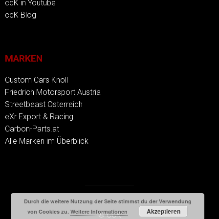
ccK in Youtube
ccK Blog
MARKEN
Custom Cars Knoll
Friedrich Motorsport Austria
Streetbeast Österreich
eXr Export & Racing
Carbon-Parts.at
Alle Marken im Überblick
Durch die weitere Nutzung der Seite stimmst du der Verwendung
Akzeptieren
von Cookies zu.
Weitere Informationen
© CCK