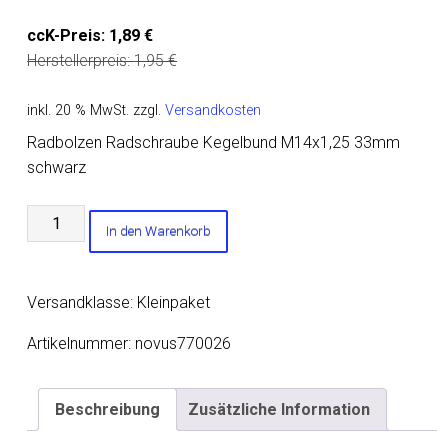
ccK-Preis:
1,89
€
Herstellerpreis:
1,95
€
inkl. 20 % MwSt.
zzgl.
Versandkosten
Radbolzen Radschraube Kegelbund M14x1,25 33mm
schwarz
Radbolzen
In den Warenkorb
Radschraube
Kegelbund
M14x1,25
Versandklasse: Kleinpaket
33mm
schwarz
Artikelnummer:
novus770026
Menge
Beschreibung
Zusätzliche Information