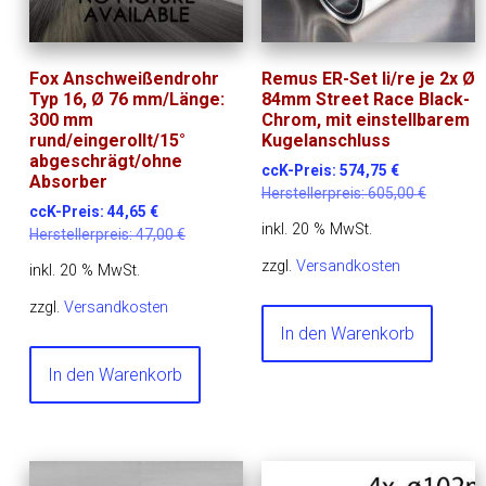
Fox Anschweißendrohr
Remus ER-Set li/re je 2x Ø
Typ 16, Ø 76 mm/Länge:
84mm Street Race Black-
300 mm
Chrom, mit einstellbarem
rund/eingerollt/15°
Kugelanschluss
abgeschrägt/ohne
ccK-Preis:
574,75
€
Absorber
Herstellerpreis:
605,00
€
ccK-Preis:
44,65
€
inkl. 20 % MwSt.
Herstellerpreis:
47,00
€
zzgl.
Versandkosten
inkl. 20 % MwSt.
zzgl.
Versandkosten
In den Warenkorb
In den Warenkorb