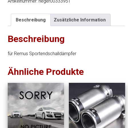
2x
Artikelnummer:
rieger00333951
Ø
84
Beschreibung
Zusätzliche Information
mm
schräg
Beschreibung
verchromt,
mit
einstellbarem
für Remus Sportendschalldämpfer
Kugelanschluss
Menge
Ähnliche Produkte