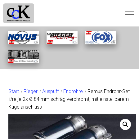
SHOP
Start
Rieger
Auspuff
Endrohre
Remus Endrohr-Set
li/re je 2x Ø 84 mm schräg verchromt, mit einstellbarem
Kugelanschluss