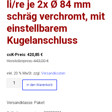
li/re je 2x Ø 84 mm
schräg verchromt, mit
einstellbarem
Kugelanschluss
ccK-Preis:
420,85
€
Herstellerpreis:
443,00
€
inkl. 20 % MwSt.
zzgl.
Versandkosten
Remus
In den Warenkorb
Endrohr-
Set
li/re
Versandklasse: Paket
je