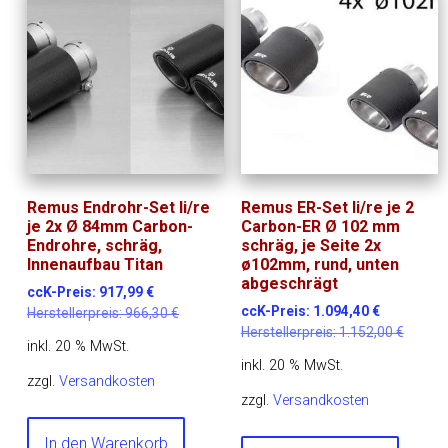
Remus Endrohr-Set li/re
Remus ER-Set li/re je 2
je 2x Ø 84mm Carbon-
Carbon-ER Ø 102 mm
Endrohre, schräg,
schräg, je Seite 2x
Innenaufbau Titan
ø102mm, rund, unten
abgeschrägt
ccK-Preis:
917,99
€
ccK-Preis:
1.094,40
€
Herstellerpreis:
966,30
€
Herstellerpreis:
1.152,00
€
inkl. 20 % MwSt.
inkl. 20 % MwSt.
zzgl.
Versandkosten
zzgl.
Versandkosten
In den Warenkorb