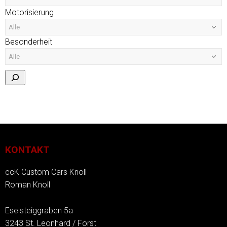
Motorisierung
Besonderheit
KONTAKT
ccK Custom Cars Knoll
Roman Knoll
Eselsteiggraben 5a
3243 St. Leonhard / Forst