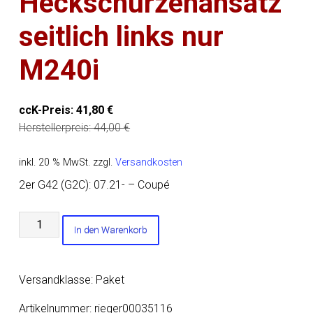
Heckschürzenansatz
seitlich links nur
M240i
ccK-Preis:
41,80
€
Herstellerpreis:
44,00
€
inkl. 20 % MwSt.
zzgl.
Versandkosten
2er G42 (G2C): 07.21- – Coupé
Rieger
In den Warenkorb
Heckschürzenansatz
seitlich
links
Versandklasse: Paket
nur
M240i
Artikelnummer:
rieger00035116