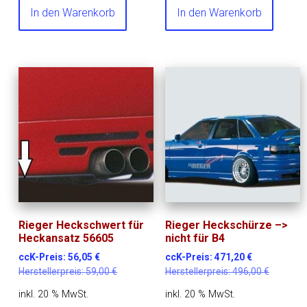
In den Warenkorb
In den Warenkorb
Rieger Heckschwert für
Rieger Heckschürze –>
Heckansatz 56605
nicht für B4
ccK-Preis:
56,05
€
ccK-Preis:
471,20
€
Herstellerpreis:
59,00
€
Herstellerpreis:
496,00
€
inkl. 20 % MwSt.
inkl. 20 % MwSt.