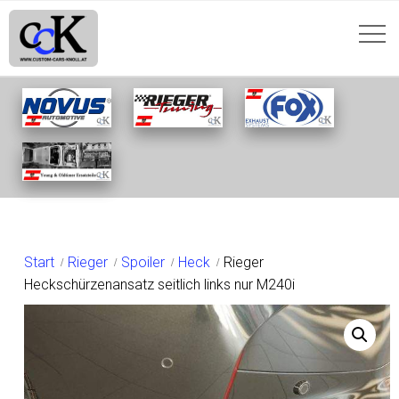
SHOP
Start
Rieger
Spoiler
Heck
Rieger
Heckschürzenansatz seitlich links nur M240i