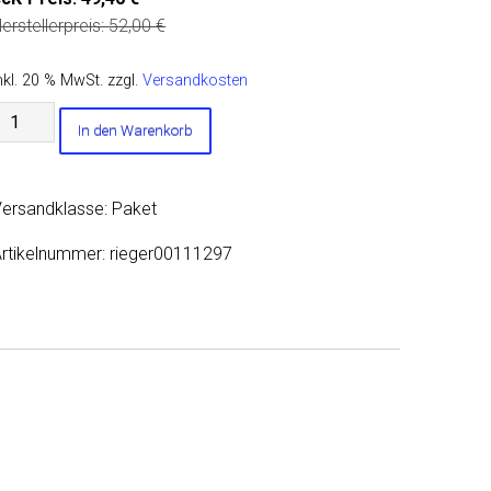
erstellerpreis:
52,00
€
nkl. 20 % MwSt.
zzgl.
Versandkosten
ikaflex
In den Warenkorb
527
raftkleber
4
ersandklasse: Paket
artuschen
Menge
rtikelnummer:
rieger00111297