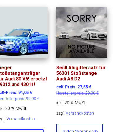
ieger
Seidl Alugittersatz für
toßstangenträger
56301 Stoßstange
ür Audi 80 V6! ersetzt
Audi A8 D2
9012 und 43011!
ccK-Preis:
27,55
€
cK-Preis:
94,05
€
Herstellerpreis:
29,00
€
erstellerpreis:
99,00
€
inkl. 20 % MwSt.
nkl. 20 % MwSt.
zzgl.
Versandkosten
zgl.
Versandkosten
In den Warenkorb