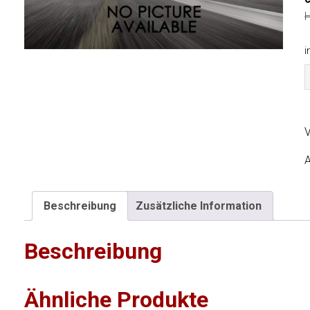
H
i
S
K
V
K
A
Beschreibung
Zusätzliche Information
Beschreibung
Ähnliche Produkte