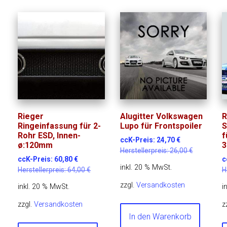
Rieger
Alugitter Volkswagen
R
Ringeinfassung für 2-
Lupo für Frontspoiler
S
Rohr ESD, Innen-
f
ccK-Preis:
24,70
€
ø:120mm
3
Herstellerpreis:
26,00
€
ccK-Preis:
60,80
€
c
inkl. 20 % MwSt.
Herstellerpreis:
64,00
€
H
zzgl.
Versandkosten
inkl. 20 % MwSt.
i
zzgl.
Versandkosten
z
In den Warenkorb