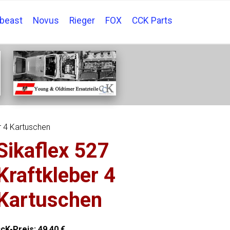
tbeast
Novus
Rieger
FOX
CCK Parts
r 4 Kartuschen
Sikaflex 527
Kraftkleber 4
Kartuschen
ccK-Preis:
49,40
€