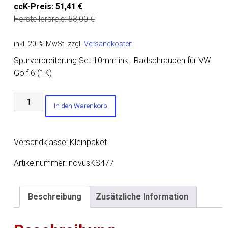
ccK-Preis:
51,41
€
Herstellerpreis:
53,00
€
inkl. 20 % MwSt.
zzgl.
Versandkosten
Spurverbreiterung Set 10mm inkl. Radschrauben für VW
Golf 6 (1K)
Spurverbreiterung
In den Warenkorb
Set
10mm
inkl.
Versandklasse: Kleinpaket
Radschrauben
für
Artikelnummer:
novusKS477
VW
Golf
Beschreibung
Zusätzliche Information
6
(1K)
Menge