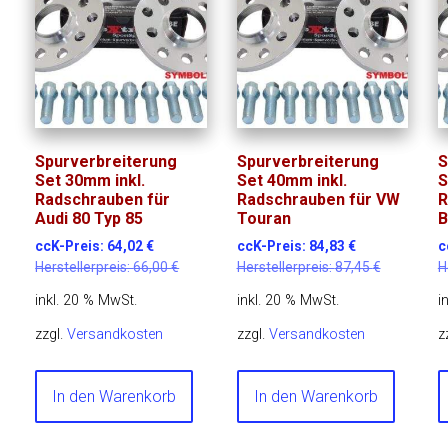
Spurverbreiterung
Spurverbreiterung
S
Set 30mm inkl.
Set 40mm inkl.
S
Radschrauben für
Radschrauben für VW
R
Audi 80 Typ 85
Touran
B
ccK-Preis:
64,02
€
ccK-Preis:
84,83
€
c
Herstellerpreis:
66,00
€
Herstellerpreis:
87,45
€
H
inkl. 20 % MwSt.
inkl. 20 % MwSt.
i
zzgl.
Versandkosten
zzgl.
Versandkosten
z
In den Warenkorb
In den Warenkorb