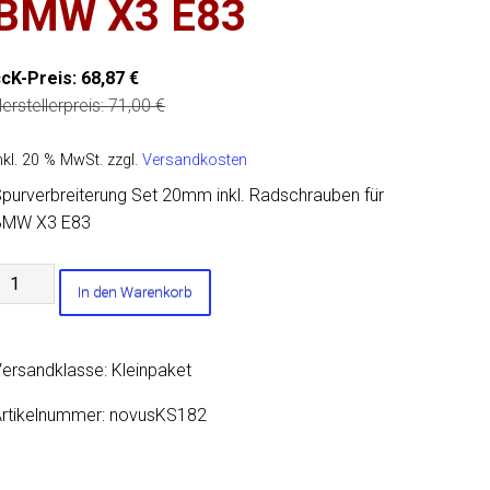
BMW X3 E83
ccK-Preis:
68,87
€
erstellerpreis:
71,00
€
nkl. 20 % MwSt.
zzgl.
Versandkosten
purverbreiterung Set 20mm inkl. Radschrauben für
BMW X3 E83
purverbreiterung
In den Warenkorb
et
20mm
nkl.
ersandklasse: Kleinpaket
adschrauben
ür
rtikelnummer:
novusKS182
BMW
X3