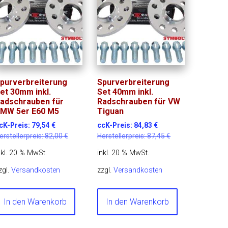
purverbreiterung
Spurverbreiterung
et 30mm inkl.
Set 40mm inkl.
adschrauben für
Radschrauben für VW
MW 5er E60 M5
Tiguan
cK-Preis:
79,54
€
ccK-Preis:
84,83
€
erstellerpreis:
82,00
€
Herstellerpreis:
87,45
€
nkl. 20 % MwSt.
inkl. 20 % MwSt.
zgl.
Versandkosten
zzgl.
Versandkosten
In den Warenkorb
In den Warenkorb