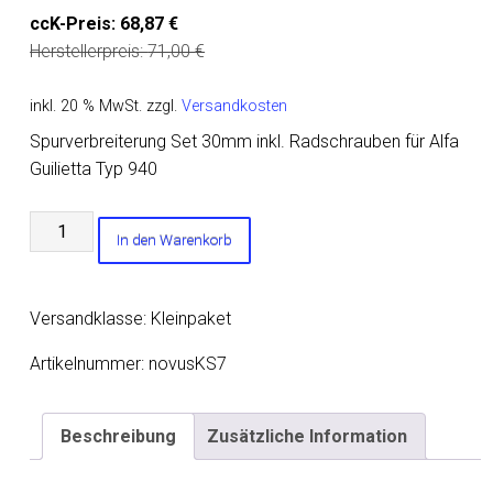
ccK-Preis:
68,87
€
Herstellerpreis:
71,00
€
inkl. 20 % MwSt.
zzgl.
Versandkosten
Spurverbreiterung Set 30mm inkl. Radschrauben für Alfa
Guilietta Typ 940
Spurverbreiterung
In den Warenkorb
Set
30mm
inkl.
Versandklasse: Kleinpaket
Radschrauben
für
Artikelnummer:
novusKS7
Alfa
Guilietta
Beschreibung
Zusätzliche Information
Typ
940