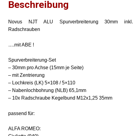
Beschreibung
Menge
Novus NJT ALU Spurverbreiterung 30mm inkl.
Radschrauben
….mit ABE !
Spurverbreiterung-Set
– 30mm pro Achse (15mm je Seite)
– mit Zentrierung
– Lochkreis (LK) 5×108 / 5×110
– Nabenlochbohrung (NLB) 65,1mm
– 10x Radschraube Kegelbund M12x1,25 35mm
passend für:
ALFA ROMEO: