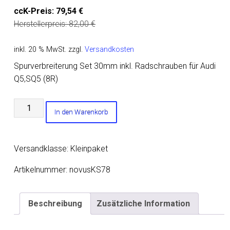
ccK-Preis:
79,54
€
Herstellerpreis:
82,00
€
inkl. 20 % MwSt.
zzgl.
Versandkosten
Spurverbreiterung Set 30mm inkl. Radschrauben für Audi
Q5,SQ5 (8R)
Spurverbreiterung
In den Warenkorb
Set
30mm
inkl.
Versandklasse: Kleinpaket
Radschrauben
für
Artikelnummer:
novusKS78
Audi
Q5,SQ5
Beschreibung
Zusätzliche Information
(8R)
Menge