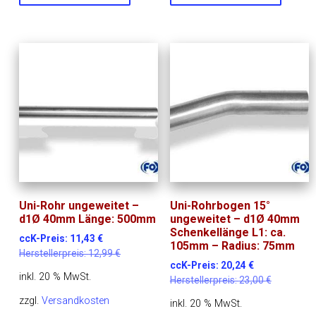
Uni-Rohr ungeweitet –
Uni-Rohrbogen 15°
d1Ø 40mm Länge: 500mm
ungeweitet – d1Ø 40mm
Schenkellänge L1: ca.
ccK-Preis:
11,43
€
105mm – Radius: 75mm
Herstellerpreis:
12,99
€
ccK-Preis:
20,24
€
inkl. 20 % MwSt.
Herstellerpreis:
23,00
€
zzgl.
Versandkosten
inkl. 20 % MwSt.