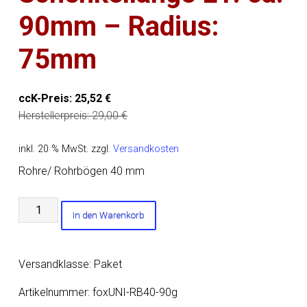
90mm – Radius:
75mm
ccK-Preis:
25,52
€
Herstellerpreis:
29,00
€
inkl. 20 % MwSt.
zzgl.
Versandkosten
Rohre/ Rohrbögen 40 mm
Uni-
In den Warenkorb
Rohrbogen
90°
geweitet
Versandklasse: Paket
-
d1Ø
Artikelnummer:
foxUNI-RB40-90g