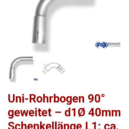
Uni-Rohrbogen 90°
geweitet – d1Ø 40mm
Schenkellänge L1: ca.