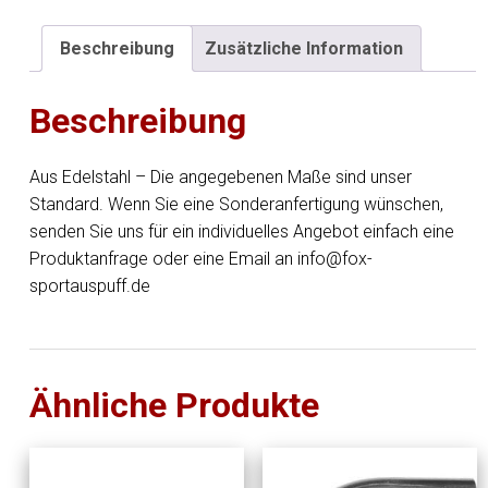
40mm
Schenkellänge
Beschreibung
Zusätzliche Information
L1:
ca.
Beschreibung
90mm
-
Radius:
Aus Edelstahl – Die angegebenen Maße sind unser
75mm
Standard. Wenn Sie eine Sonderanfertigung wünschen,
Menge
senden Sie uns für ein individuelles Angebot einfach eine
Produktanfrage oder eine Email an info@fox-
sportauspuff.de
Ähnliche Produkte