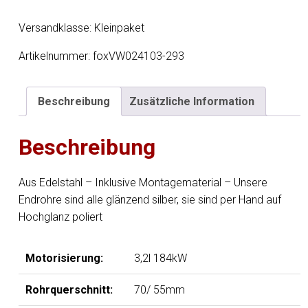
3C
4-
Versandklasse: Kleinpaket
Motion
-
Artikelnummer:
foxVW024103-293
3,2l
Endschalldämpfer
Beschreibung
Zusätzliche Information
rechts/links
-
Beschreibung
1x100
Typ
25
Aus Edelstahl – Inklusive Montagematerial – Unsere
rechts/links
Endrohre sind alle glänzend silber, sie sind per Hand auf
Menge
Hochglanz poliert
Motorisierung:
3,2l 184kW
Rohrquerschnitt:
70/ 55mm