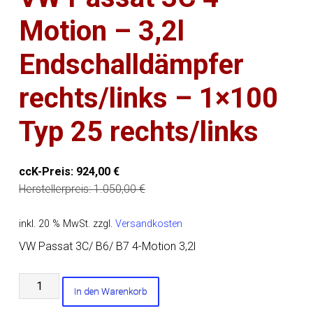
Motion – 3,2l
Endschalldämpfer
rechts/links – 1×100
Typ 25 rechts/links
ccK-Preis:
924,00
€
Herstellerpreis:
1.050,00
€
inkl. 20 % MwSt.
zzgl.
Versandkosten
VW Passat 3C/ B6/ B7 4-Motion 3,2l
VW
In den Warenkorb
Passat