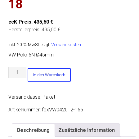
18
ccK-Preis:
435,60
€
Herstellerpreis:
495,00
€
inkl. 20 % MwSt.
zzgl.
Versandkosten
VW Polo 6N Ø45mm
VW
In den Warenkorb
Polo
6N
Endschalldämpfer
Versandklasse: Paket
zweiflutig
-
Artikelnummer:
foxVW042012-166
2x76
Typ
Beschreibung
Zusätzliche Information
18