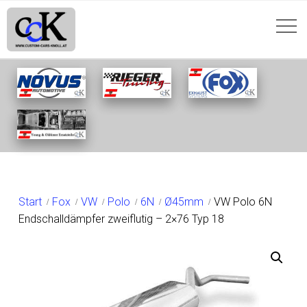
SHOP
Start
Fox
VW
Polo
6N
Ø45mm
VW Polo 6N
Endschalldämpfer zweiflutig – 2×76 Typ 18