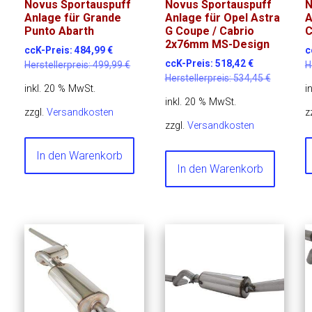
Novus Sportauspuff
Novus Sportauspuff
N
Anlage für Grande
Anlage für Opel Astra
A
Punto Abarth
G Coupe / Cabrio
C
2x76mm MS-Design
ccK-Preis:
484,99
€
c
ccK-Preis:
518,42
€
Herstellerpreis:
499,99
€
H
Herstellerpreis:
534,45
€
inkl. 20 % MwSt.
i
inkl. 20 % MwSt.
zzgl.
Versandkosten
z
zzgl.
Versandkosten
In den Warenkorb
In den Warenkorb