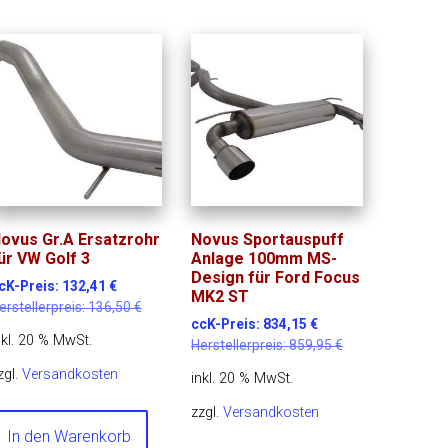
ovus Gr.A Ersatzrohr
Novus Sportauspuff
ür VW Golf 3
Anlage 100mm MS-
Design für Ford Focus
cK-Preis:
132,41
€
MK2 ST
erstellerpreis:
136,50
€
ccK-Preis:
834,15
€
nkl. 20 % MwSt.
Herstellerpreis:
859,95
€
zgl.
Versandkosten
inkl. 20 % MwSt.
zzgl.
Versandkosten
In den Warenkorb