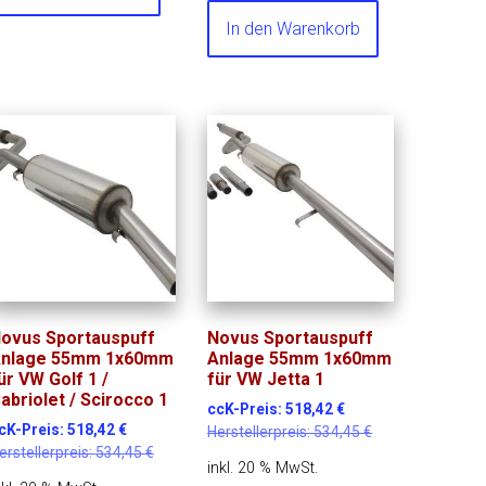
In den Warenkorb
ovus Sportauspuff
Novus Sportauspuff
nlage 55mm 1x60mm
Anlage 55mm 1x60mm
ür VW Golf 1 /
für VW Jetta 1
abriolet / Scirocco 1
ccK-Preis:
518,42
€
cK-Preis:
518,42
€
Herstellerpreis:
534,45
€
erstellerpreis:
534,45
€
inkl. 20 % MwSt.