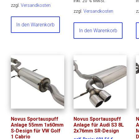
inkl. 20 % MwSt.
i
zzgl.
Versandkosten
zzgl.
Versandkosten
z
In den Warenkorb
In den Warenkorb
Novus Sportauspuff
Novus Sportauspuff
N
Anlage 55mm 1x60mm
Anlage für Audi S3 8L
A
S-Design für VW Golf
2x76mm SR-Design
M
1 Cabrio
D