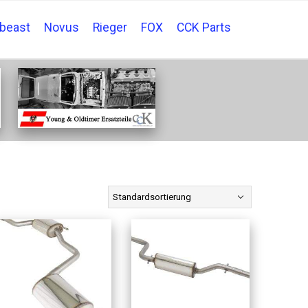
tbeast
Novus
Rieger
FOX
CCK Parts