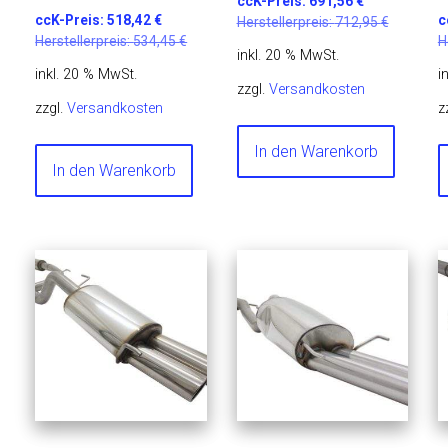
ccK-Preis:
691,56
€
ccK-Preis:
518,42
€
c
Herstellerpreis:
712,95
€
Herstellerpreis:
534,45
€
H
inkl. 20 % MwSt.
inkl. 20 % MwSt.
i
zzgl.
Versandkosten
zzgl.
Versandkosten
z
In den Warenkorb
In den Warenkorb