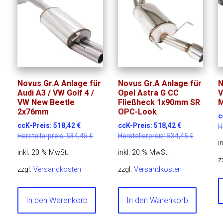
Novus Gr.A Anlage für
Novus Gr.A Anlage für
N
Audi A3 / VW Golf 4 /
Opel Astra G CC
V
VW New Beetle
Fließheck 1x90mm SR
M
2x76mm
OPC-Look
c
ccK-Preis:
518,42
€
ccK-Preis:
518,42
€
H
Herstellerpreis:
534,45
€
Herstellerpreis:
534,45
€
i
inkl. 20 % MwSt.
inkl. 20 % MwSt.
z
zzgl.
Versandkosten
zzgl.
Versandkosten
In den Warenkorb
In den Warenkorb