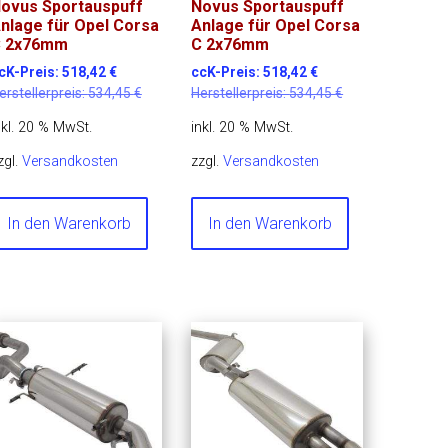
ovus Sportauspuff
Novus Sportauspuff
nlage für Opel Corsa
Anlage für Opel Corsa
 2x76mm
C 2x76mm
cK-Preis:
518,42
€
ccK-Preis:
518,42
€
erstellerpreis:
534,45
€
Herstellerpreis:
534,45
€
nkl. 20 % MwSt.
inkl. 20 % MwSt.
zgl.
Versandkosten
zzgl.
Versandkosten
In den Warenkorb
In den Warenkorb