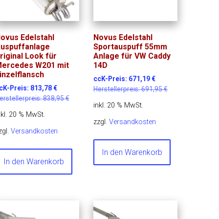
ovus Edelstahl
Novus Edelstahl
uspuffanlage
Sportauspuff 55mm
riginal Look für
Anlage für VW Caddy
ercedes W201 mit
14D
inzelflansch
ccK-Preis:
671,19
€
cK-Preis:
813,78
€
Herstellerpreis:
691,95
€
erstellerpreis:
838,95
€
inkl. 20 % MwSt.
nkl. 20 % MwSt.
zzgl.
Versandkosten
zgl.
Versandkosten
In den Warenkorb
In den Warenkorb