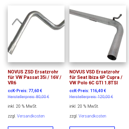
NOVUS ZSD Ersatzrohr
NOVUS VSD Ersatzrohr
für VW Passat 35i / 16V /
für Seat Ibiza 6P Cupra /
VR6
VW Polo 6C GTI 1.8TSI
ccK-Preis:
77,60
€
ccK-Preis:
116,40
€
Herstellerpreis:
80,00
€
Herstellerpreis:
120,00
€
inkl. 20 % MwSt.
inkl. 20 % MwSt.
zzgl.
Versandkosten
zzgl.
Versandkosten