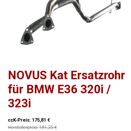
NOVUS Kat Ersatzrohr
für BMW E36 320i /
323i
ccK-Preis:
175,81
€
Herstellerpreis:
181,25
€