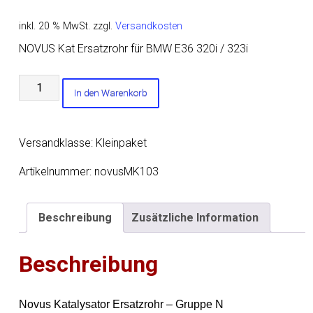
inkl. 20 % MwSt.
zzgl.
Versandkosten
NOVUS Kat Ersatzrohr für BMW E36 320i / 323i
NOVUS
In den Warenkorb
Kat
Ersatzrohr
für
Versandklasse: Kleinpaket
BMW
E36
Artikelnummer:
novusMK103
320i
/
Beschreibung
Zusätzliche Information
323i
Menge
Beschreibung
Novus Katalysator Ersatzrohr – Gruppe N