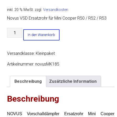
inkl. 20 % MwSt.
zzgl.
Versandkosten
Novus VSD Ersatzrohr für Mini Cooper R50 / R52 / R53
Novus
In den Warenkorb
VSD
Ersatzrohr
für
Versandklasse: Kleinpaket
Mini
Cooper
Artikelnummer:
novusMK185
R50
/
Beschreibung
Zusätzliche Information
R52
/
Beschreibung
R53
Menge
NOVUS Vorschalldämpfer Ersatzrohr Mini Cooper