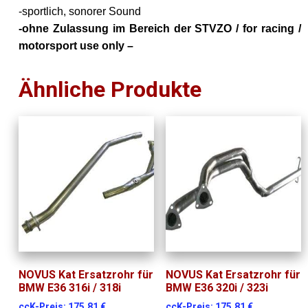
-sportlich, sonorer Sound
-ohne Zulassung im Bereich der STVZO / for racing /
motorsport use only –
Ähnliche Produkte
NOVUS Kat Ersatzrohr für
NOVUS Kat Ersatzrohr für
BMW E36 316i / 318i
BMW E36 320i / 323i
ccK-Preis:
175,81
€
ccK-Preis:
175,81
€