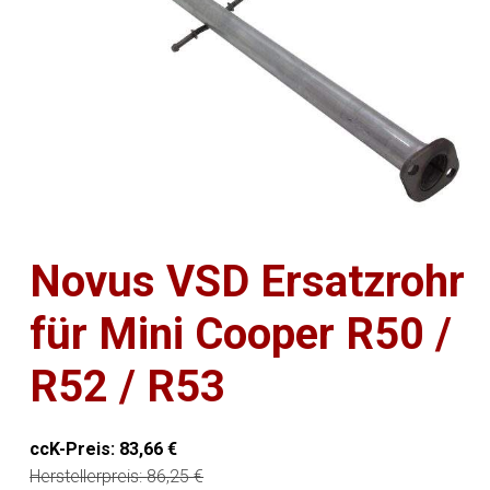
Novus VSD Ersatzrohr
für Mini Cooper R50 /
R52 / R53
ccK-Preis:
83,66
€
Herstellerpreis:
86,25
€