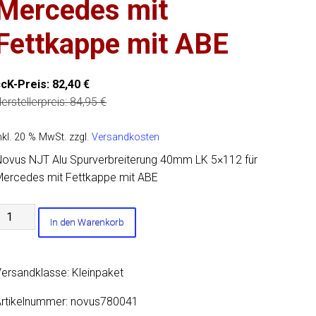
Mercedes mit
Fettkappe mit ABE
ccK-Preis:
82,40
€
erstellerpreis:
84,95
€
nkl. 20 % MwSt.
zzgl.
Versandkosten
ovus NJT Alu Spurverbreiterung 40mm LK 5×112 für
ercedes mit Fettkappe mit ABE
Novus
In den Warenkorb
NJT
lu
purverbreiterung
ersandklasse: Kleinpaket
40mm
LK
rtikelnummer:
novus780041