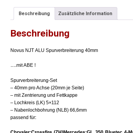
5
f
Beschreibung
Zusätzliche Information
m
Beschreibung
F
m
Novus NJT ALU Spurverbreiterung 40mm
….mit ABE !
Spurverbreiterung-Set
– 40mm pro Achse (20mm je Seite)
– mit Zentrierung und Fettkappe
– Lochkreis (LK) 5×112
– Nabenlochbohrung (NLB) 66,6mm
passend für:
Chrysler:
Crossfire (ZH)
Mercedes:
GL 350 Bluetec 4-Ma