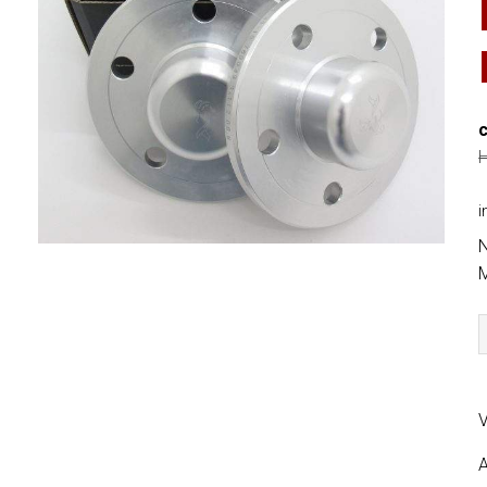
H
i
N
M
A
S
V
A