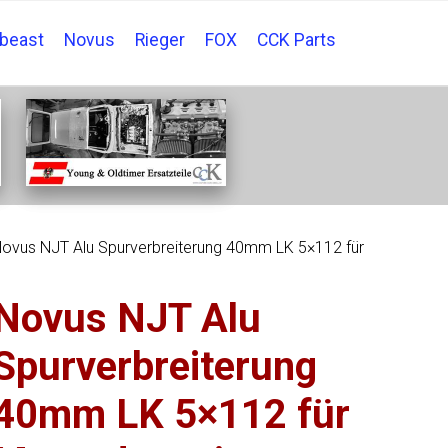
tbeast
Novus
Rieger
FOX
CCK Parts
ovus NJT Alu Spurverbreiterung 40mm LK 5×112 für
Novus NJT Alu
Spurverbreiterung
40mm LK 5×112 für