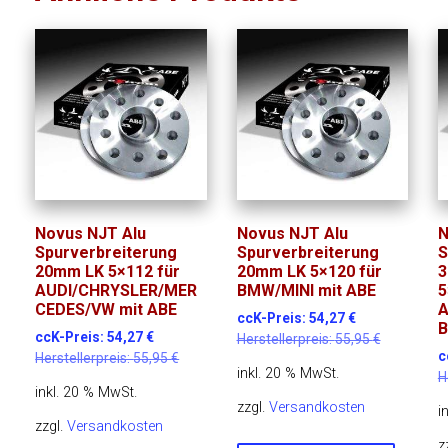
Novus NJT Alu
Novus NJT Alu
N
Spurverbreiterung
Spurverbreiterung
S
20mm LK 5×112 für
20mm LK 5×120 für
3
AUDI/CHRYSLER/MER
BMW/MINI mit ABE
5
CEDES/VW mit ABE
A
ccK-Preis:
54,27
€
B
ccK-Preis:
54,27
€
Herstellerpreis:
55,95
€
c
Herstellerpreis:
55,95
€
inkl. 20 % MwSt.
H
inkl. 20 % MwSt.
zzgl.
Versandkosten
i
zzgl.
Versandkosten
z