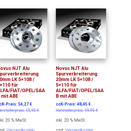
ovus NJT Alu
Novus NJT Alu
purverbreiterung
Spurverbreiterung
0mm LK 5×108 /
20mm LK 5×108 /
×110 für
5×110 für
LFA/FIAT/OPEL/SAA
ALFA/FIAT/OPEL/SAA
 mit ABE
B mit ABE
cK-Preis:
54,27
€
ccK-Preis:
48,45
€
erstellerpreis:
55,95
€
Herstellerpreis:
49,95
€
nkl. 20 % MwSt.
inkl. 20 % MwSt.
zgl.
Versandkosten
zzgl.
Versandkosten