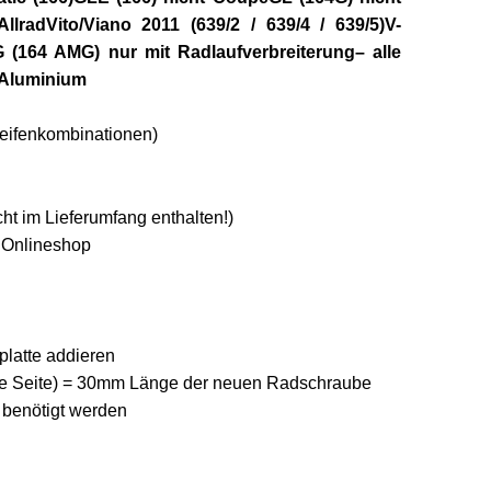
Allrad
Vito/Viano 2011 (639/2 / 639/4 / 639/5)
V-
(164 AMG) nur mit Radlaufverbreiterung
– alle
 Aluminium
Reifenkombinationen)
t im Lieferumfang enthalten!)
 Onlineshop
platte addieren
 (je Seite) = 30mm Länge der neuen Radschraube
 benötigt werden