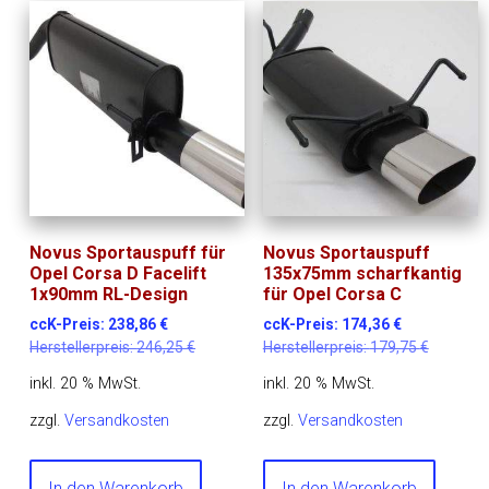
Novus Sportauspuff für
Novus Sportauspuff
Opel Corsa D Facelift
135x75mm scharfkantig
1x90mm RL-Design
für Opel Corsa C
ccK-Preis:
238,86
€
ccK-Preis:
174,36
€
Herstellerpreis:
246,25
€
Herstellerpreis:
179,75
€
inkl. 20 % MwSt.
inkl. 20 % MwSt.
zzgl.
Versandkosten
zzgl.
Versandkosten
In den Warenkorb
In den Warenkorb