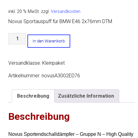
inkl. 20 % MwSt.
zzgl.
Versandkosten
Novus Sportauspuff für BMW E46 2x76mm DTM
Novus
In den Warenkorb
Sportauspuff
für
BMW
Versandklasse: Kleinpaket
E46
2x76mm
Artikelnummer:
novusA3002ED76
DTM
Menge
Beschreibung
Zusätzliche Information
Beschreibung
Novus Sportendschalldämpfer – Gruppe N – High Quality