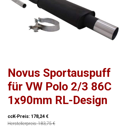
Novus Sportauspuff
für VW Polo 2/3 86C
1x90mm RL-Design
ccK-Preis:
178,24
€
Herstellerpreis:
183,75
€