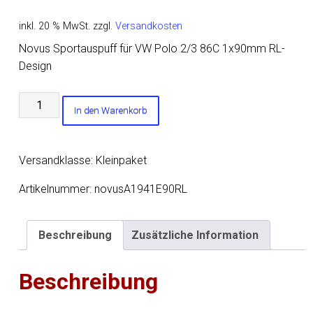
inkl. 20 % MwSt.
zzgl.
Versandkosten
Novus Sportauspuff für VW Polo 2/3 86C 1x90mm RL-
Design
Novus
In den Warenkorb
Sportauspuff
für
VW
Versandklasse: Kleinpaket
Polo
2/3
Artikelnummer:
novusA1941E90RL
86C
1x90mm
Beschreibung
Zusätzliche Information
RL-
Design
Beschreibung
Menge